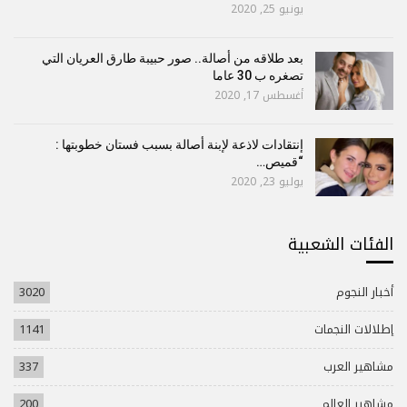
يونيو 25, 2020
بعد طلاقه من أصالة.. صور حبيبة طارق العريان التي
تصغره ب 30 عاما
أغسطس 17, 2020
إنتقادات لاذعة لإبنة أصالة بسبب فستان خطوبتها :
“قميص…
يوليو 23, 2020
الفئات الشعبية
أخبار النجوم
3020
إطلالات النجمات
1141
مشاهير العرب
337
مشاهير العالم
200