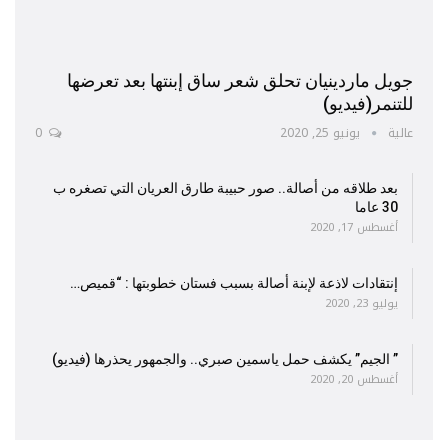
جويل ماردينيان تحلق شعر ساق إبنتها بعد تعرضها
للتنمر(فيديو)
عالية
يونيو 25, 2020
0
بعد طلاقه من أصالة.. صور حبيبة طارق العريان التي تصغره ب
30 عاما
أغسطس 17, 2020
إنتقادات لاذعة لإبنة أصالة بسبب فستان خطوبتها : “قميص…
يوليو 23, 2020
” الجيم” يكشف حمل ياسمين صبري.. والجمهور يحذرها (فيديو)
أغسطس 20, 2020