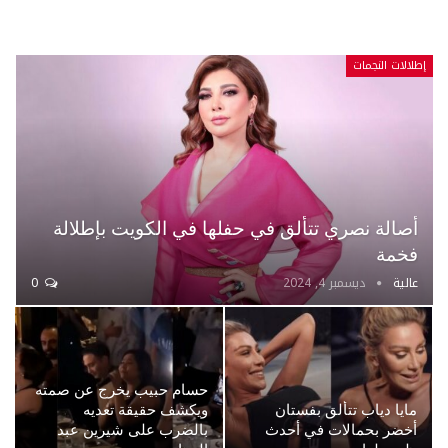
إطلالات النجمات
أصالة نصري تتألق في حفلها في الكويت بإطلالة
فخمة
عالية
ديسمبر 4, 2024
0
حسام حبيب يخرج عن صمته
مايا دياب تتألق بفستان
ويكشف حقيقة تعديه
أخضر بحمالات في أحدث
بالضرب على شيرين عبد