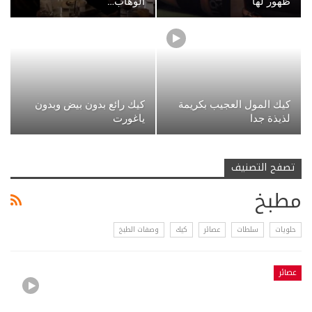
ظهور لها
الوهاب…
كيك المول العجيب بكريمة
كيك رائع بدون بيض وبدون
لذيذة جدا
ياغورت
تصفح التصنيف
مطبخ
حلويات
سلطات
عصائر
كيك
وصفات الطبخ
عصائر