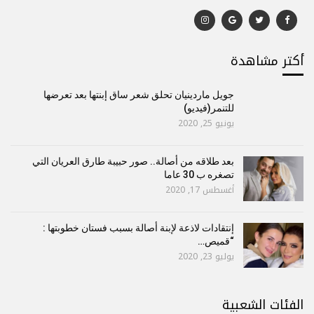
أكتر مشاهدة
جويل ماردينيان تحلق شعر ساق إبنتها بعد تعرضها
للتنمر(فيديو)
يونيو 25, 2020
بعد طلاقه من أصالة.. صور حبيبة طارق العريان التي
تصغره ب 30 عاما
أغسطس 17, 2020
إنتقادات لاذعة لإبنة أصالة بسبب فستان خطوبتها :
“قميص…
يوليو 23, 2020
الفئات الشعبية