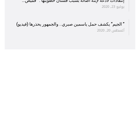
إنتقادات لاذعة لإبنة أصالة بسبب فستان خطوبتها : “قميص…
يوليو 23, 2020
” الجيم” يكشف حمل ياسمين صبري.. والجمهور يحذرها (فيديو)
أغسطس 20, 2020