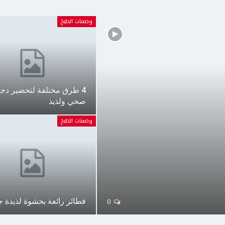
وصفات الطبخ
4 طرق مختلفة لتحضير دجا
صحي ولذيذ
وصفات الطبخ
0
فطائر رائعة بحشوة لذيذة ج