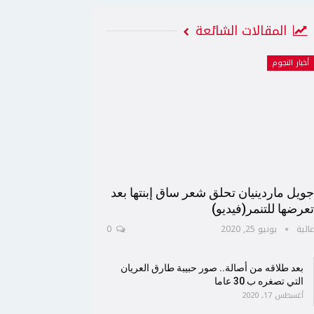
المقالات الشائعة
أخبار النجوم
ويل ماردينيان تحلق شعر ساق إبنتها بعد
عرضها للتنمر(فيديو)
الية
يونيو 25, 2020
0
بعد طلاقه من أصالة.. صور حبيبة طارق العريان
التي تصغره ب 30 عاما
أغسطس 17, 2020