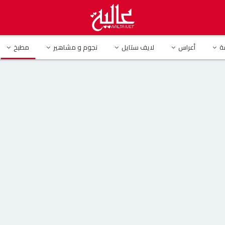
ة
أعراس
لايف ستايل
نجوم و مشاهير
مطبخ