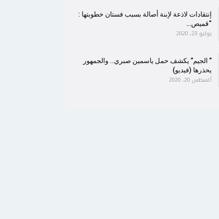
إنتقادات لاذعة لإبنة أصالة بسبب فستان خطوبتها :
“قميص…
يوليو 23, 2020
” الجيم” يكشف حمل ياسمين صبري.. والجمهور
يحذرها (فيديو)
أغسطس 20, 2020