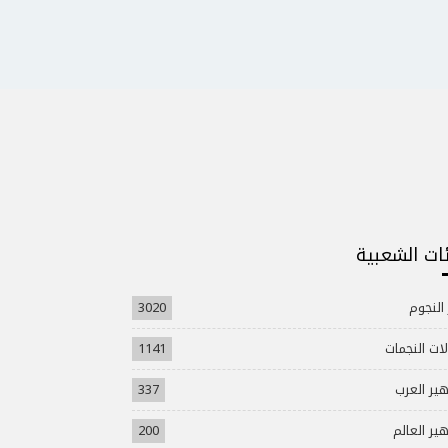
ئات الشعبية
 النجوم
3020
ات النجمات
1141
ير العرب
337
ير العالم
200