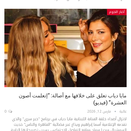
أخبار النجوم
مايا دياب تعلق على خلافها مع أصالة: “إتعلمت أصون
العشرة” (فيديو)
عالية
مارس 12, 2026
0
لاتزال أصداء حلقة الفنانة اللبنانية مايا دياب في برنامج "حبر سري" والذي
تقدمه الإعلامية أسما إبراهيم ويذاع عبر فضائية "القاهرة والناس" حديث
السوشيال ميديا ورواد مواقع التواصل الإجتماعي، بسبب تصريحاتها النارية