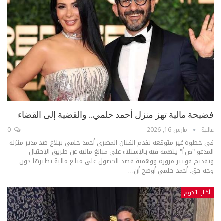
فضيحة مالية تهز منزل أحمد حلمي.. والقضية إلى القضاء
عالية
مارس 16, 2026
0
في خطوة غير متوقعة تقدم الفنان المصري أحمد حلمي ببلاغ ضد مدير منزله
المدعو "ص.أ" يتهمه فيه بالإستلاء على مبالغ مالية عن طريق الإحتيال
وتقديم فواتير مزورة ووهمية قصد الحصول على مبالغ مالية نظيرها دون
وجه حق.
أحمد حلمي أوضح أن
…
أخبار النجوم