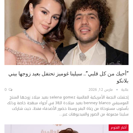
“أحبك من كل قلبي”.. سيلينا غوميز تحتفل بعيد زوجها بيني
بلانكو
عالية
مارس 12, 2026
0
إحتفلت النجمة الأمريكية العالمية selena gomez بعيد ميلاد زوجها المنتج
الموسيقي benney blanco بعيد ميلادة الـ38 في أجواء مبهجة خاصة وذلك
بأسلوب مستوحاة من رعاة البقر وسط حضور الأصدقاء فقط، حيث شاركت
سلينا مجموعة من الصور والفيديوهات عبر
…
أخبار النجوم