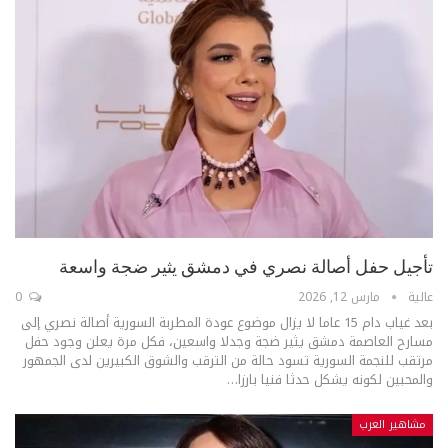
تأجيل حفل أصالة نصري في دمشق يثير ضجة واسعة
عالية
مارس 12, 2026
0
بعد غياب دام 15 عاما لا يزال موضوع عودة المطربة السورية أصالة نصري إلى
مسارح العاصمة دمشق يثير ضجة وجدلا واسعين، فكل مرة يعلن وجود حفل
مرتقب للنجمة السورية تسود حالة من الترقب والشوق الكبيرين لدى الجمهور
والمحبين لكونه يشكل حدثا فنيا بارزا
…
مشاهير العرب