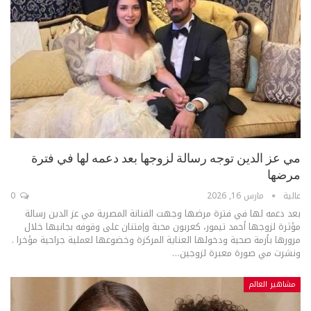
مي عز الدين توجه رسالة لزوجها بعد دعمه لها في فترة
مرضها
عالية
مارس 16, 2026
0
بعد دعمه لها في فترة مرضها وجهت الفنانة المصرية مي عز الدين رسالة
مؤثرة لزوجها أحمد تيمور، كعربون محبة وإمتنان على وقوفه بجانبها خلال
مرورها بأزمة صحية ودخولها العناية المركزة وخضوعها لعملية جراحية مؤخرا .
ونشرت مي صورة معبرة لزوجين
…
مشاهير العالم