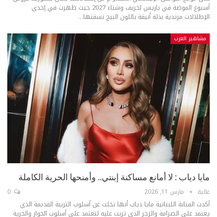
أسبوع الموضة في باريس لخربف وشتاء 2027 حيث ظهرت في إحدى
الإطلالات مرتدية بذلة أنيقة باللون البيج نسقتها
…
مشاهير العرب
مايا دياب : لا أمانع مساكنة إبنتي.. وأمنحها الحرية الكاملة
عالية
مارس 11, 2026
0
أكدت الفنانة اللبنانية مايا دياب أنها تخلت عن أسلوب التربية القديمة الذي
يعتمد على الصرامة والزجر الذي تربت عليه لتعتمد على أسلوب الحوار والحرية