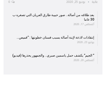
عالية
يونيو 25, 2020
0
بعد طلاقه من أصالة.. صور حبيبة طارق العريان التي تصغره ب
30 عاما
أغسطس 17, 2020
إنتقادات لاذعة لإبنة أصالة بسبب فستان خطوبتها : “قميص…
يوليو 23, 2020
” الجيم” يكشف حمل ياسمين صبري.. والجمهور يحذرها (فيديو)
أغسطس 20, 2020