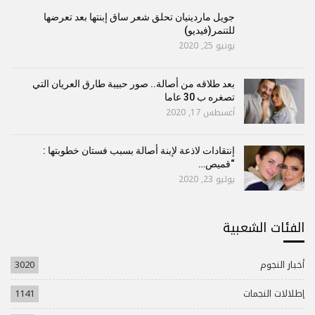
جويل ماردينيان تحلق شعر ساق إبنتها بعد تعرضها
للتنمر(فيديو)
يونيو 25, 2020
بعد طلاقه من أصالة.. صور حبيبة طارق العريان التي
تصغره ب 30 عاما
أغسطس 17, 2020
إنتقادات لاذعة لإبنة أصالة بسبب فستان خطوبتها :
“قميص…
يوليو 23, 2020
الفئات الشعبية
أخبار النجوم
3020
إطلالات النجمات
1141