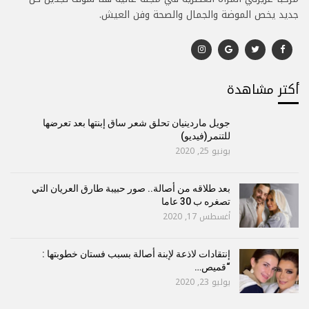
جديد يخص الموضة والجمال والصحة وفن العيش.
أكتر مشاهدة
جويل ماردينيان تحلق شعر ساق إبنتها بعد تعرضها
للتنمر(فيديو)
يونيو 25, 2020
بعد طلاقه من أصالة.. صور حبيبة طارق العريان التي
تصغره ب 30 عاما
أغسطس 17, 2020
إنتقادات لاذعة لإبنة أصالة بسبب فستان خطوبتها :
“قميص…
يوليو 23, 2020