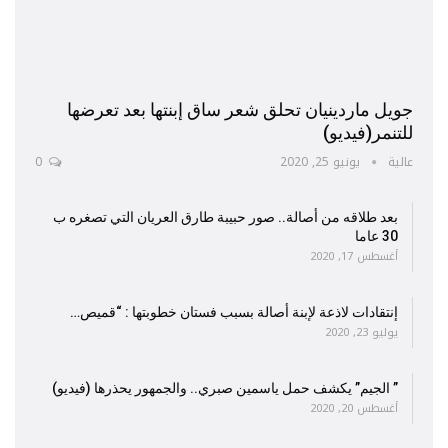
جويل ماردينيان تحلق شعر ساق إبنتها بعد تعرضها
للتنمر(فيديو)
عالية
يونيو 25, 2020
0
بعد طلاقه من أصالة.. صور حبيبة طارق العريان التي تصغره ب
30 عاما
أغسطس 17, 2020
إنتقادات لاذعة لإبنة أصالة بسبب فستان خطوبتها : “قميص…
يوليو 23, 2020
” الجيم” يكشف حمل ياسمين صبري.. والجمهور يحذرها (فيديو)
أغسطس 20, 2020