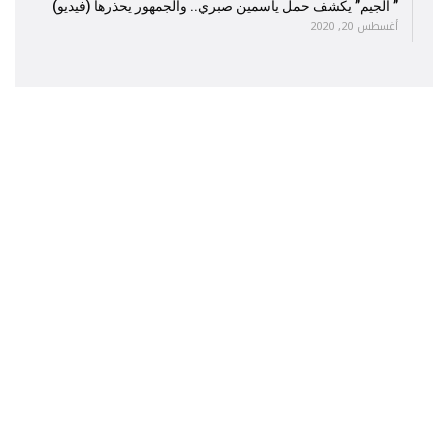
” الجيم” يكشف حمل ياسمين صبري.. والجمهور يحذرها (فيديو)
أغسطس 20, 2020