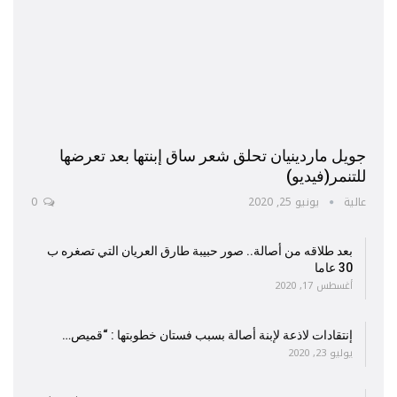
جويل ماردينيان تحلق شعر ساق إبنتها بعد تعرضها
للتنمر(فيديو)
عالية
يونيو 25, 2020
0
بعد طلاقه من أصالة.. صور حبيبة طارق العريان التي تصغره ب
30 عاما
أغسطس 17, 2020
إنتقادات لاذعة لإبنة أصالة بسبب فستان خطوبتها : “قميص…
يوليو 23, 2020