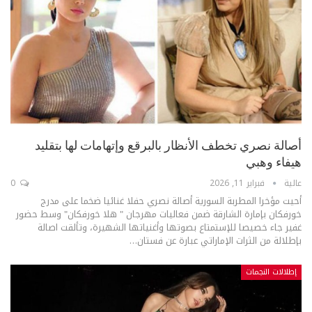
أصالة نصري تخطف الأنظار بالبرقع وإتهامات لها بتقليد
هيفاء وهبي
عالية
فبراير 11, 2026
0
أحيت مؤخرا المطربة السورية أصالة نصري حفلا غنائيا ضخما على مدرج
خورفكان بإمارة الشارقة ضمن فعاليات مهرجان " هلا خورفكان" وسط حضور
غفير جاء خصيصا للإستمتاع بصوتها وأغنياتها الشهيرة، وتألقت اصالة
بإطلالة من الثرات الإماراتي عبارة عن فستان
…
إطلالات النجمات