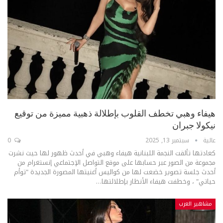
هيفاء وهبي تخطف القلوب بإطلالة ذهبية مميزة من توقيع
نيكولا جبران
عالية
سبتمبر 13, 2025
0
كعادتها تألقت النجمة اللبنانية هيفاء وهبي في أحدث ظهور لها حيث نشرت
مجموعة من الصور عبر حسابها على موقع التواصل الإجتماعي إنستغرام من
أحدث جلسة تصوير خضعت لها من كواليس أغنيتها المصورة الجديدة "توأم
حياتي" ، وخطفت هيفاء الأنظار بإطلالتها
…
مشاهير العرب