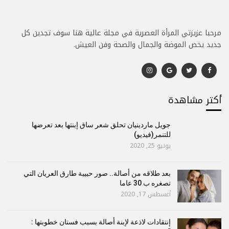
مرحبا عزيزتي المرأة العصرية في مجلة عالية هنا سوف تجدين كل
جديد يخص الموضة والجمال والصحة وفن العيش.
أكتر مشاهدة
جويل ماردينيان تحلق شعر ساق إبنتها بعد تعرضها
للتنمر(فيديو)
يونيو 25, 2020
بعد طلاقه من أصالة.. صور حبيبة طارق العريان التي
تصغره ب 30 عاما
أغسطس 17, 2020
إنتقادات لاذعة لإبنة أصالة بسبب فستان خطوبتها :