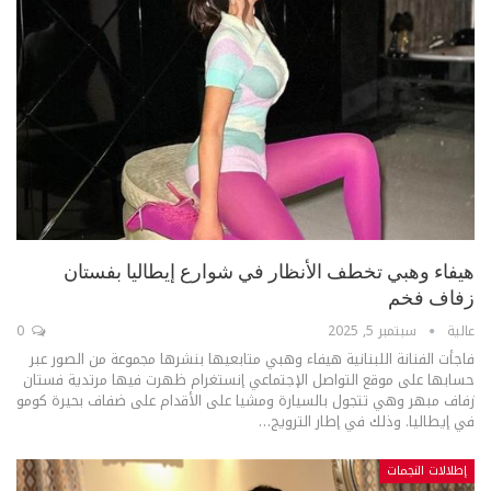
هيفاء وهبي تخطف الأنظار في شوارع إيطاليا بفستان
زفاف فخم
عالية
سبتمبر 5, 2025
0
فاجأت الفنانة اللبنانية هيفاء وهبي متابعيها بنشرها مجموعة من الصور عبر
حسابها على موقع التواصل الإجتماعي إنستغرام ظهرت فيها مرتدية فستان
زفاف مبهر وهي تتجول بالسيارة ومشيا على الأقدام على ضفاف بحيرة كومو
في إيطاليا. وذلك في إطار الترويج
…
إطلالات النجمات