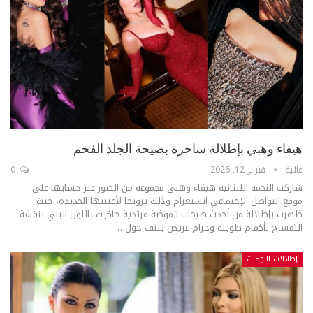
هيفاء وهبي بإطلالة ساحرة بصيحة الجلد الفخم
عالية
فبراير 12, 2026
0
شاركت النجمة اللبنانية هيفاء وهبي مجموعة من الصور عبر حسابها على
موقع التواصل الإجتماعي انستغرام وذلك ترويجا لأغنيتها الجديدة، حيث
ظهرت بإطلالة من أحدث صيحات الموضة مرتدية جاكيت باللون البني بنقشة
التمساح بأكمام طويلة وحزام عريض يلتف حول
…
إطلالات النجمات