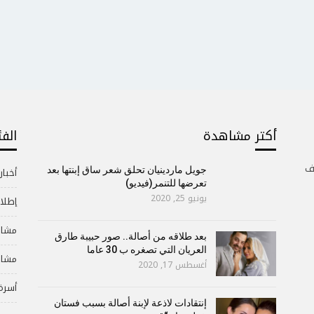
أكتر مشاهدة
الف
ف
جويل ماردينيان تحلق شعر ساق إبنتها بعد
أخبار
تعرضها للتنمر(فيديو)
يونيو 25, 2020
إطلال
مشاه
بعد طلاقه من أصالة.. صور حبيبة طارق
العريان التي تصغره ب 30 عاما
مشاه
أغسطس 17, 2020
أسرة
إنتقادات لاذعة لإبنة أصالة بسبب فستان