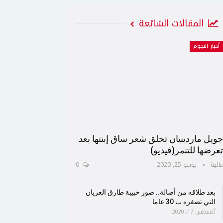
المقالات الشائعة
أخبار النجوم
ويل ماردينيان تحلق شعر ساق إبنتها بعد
عرضها للتنمر(فيديو)
الية
يونيو 25, 2020
0
بعد طلاقه من أصالة.. صور حبيبة طارق العريان
التي تصغره ب 30 عاما
أغسطس 17, 2020