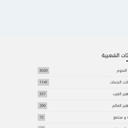
ئات الشعبية
 النجوم
3020
ات النجمات
1141
ير العرب
337
ير العالم
200
 و مجتمع
72