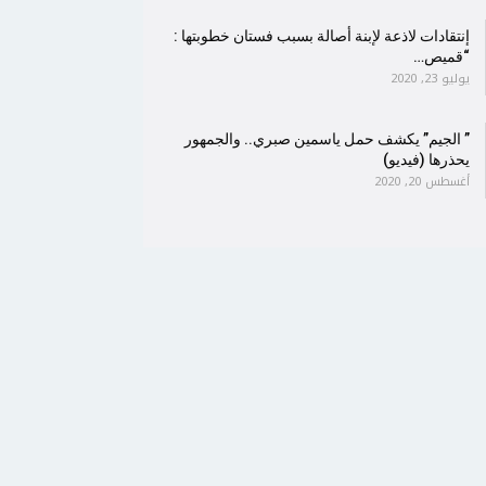
إنتقادات لاذعة لإبنة أصالة بسبب فستان خطوبتها :
“قميص…
يوليو 23, 2020
” الجيم” يكشف حمل ياسمين صبري.. والجمهور
يحذرها (فيديو)
أغسطس 20, 2020