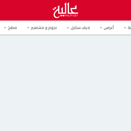
ة
أعراس
لايف ستايل
نجوم و مشاهير
مطبخ