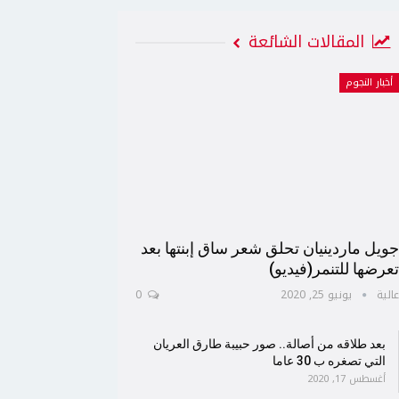
المقالات الشائعة
أخبار النجوم
ويل ماردينيان تحلق شعر ساق إبنتها بعد
عرضها للتنمر(فيديو)
الية
يونيو 25, 2020
0
بعد طلاقه من أصالة.. صور حبيبة طارق العريان
التي تصغره ب 30 عاما
أغسطس 17, 2020