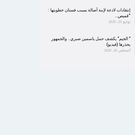
إنتقادات لاذعة لإبنة أصالة بسبب فستان خطوبتها :
“قميص…
يوليو 23, 2020
” الجيم” يكشف حمل ياسمين صبري.. والجمهور
يحذرها (فيديو)
أغسطس 20, 2020