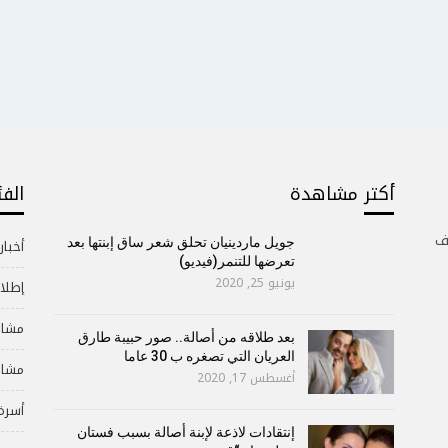
أكتر مشاهدة
الف
ف
جويل ماردينيان تحلق شعر ساق إبنتها بعد
أخبار
تعرضها للتنمر(فيديو)
يونيو 25, 2020
إطلال
مشاه
بعد طلاقه من أصالة.. صور حبيبة طارق
العريان التي تصغره ب 30 عاما
مشاه
أغسطس 17, 2020
أسرة
إنتقادات لاذعة لإبنة أصالة بسبب فستان