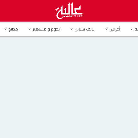
ة
أعراس
لايف ستايل
نجوم و مشاهير
مطبخ