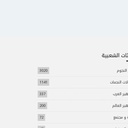
ئات الشعبية
 النجوم
3020
ات النجمات
1141
ير العرب
337
ير العالم
200
 و مجتمع
72