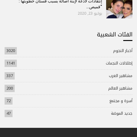
إنتقادات لاذعة لإبنة أصالة بسبب فستان خطوبتها :
“قميص…
يوليو 23, 2020
الفئات الشعبية
أخبار النجوم
3020
إطلالات النجمات
1141
مشاهير العرب
337
مشاهير العالم
200
أسرة و مجتمع
72
جديد الموضة
47