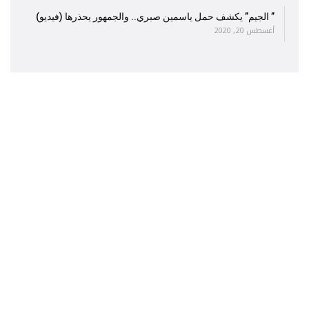
” الجيم” يكشف حمل ياسمين صبري.. والجمهور يحذرها (فيديو)
أغسطس 20, 2020