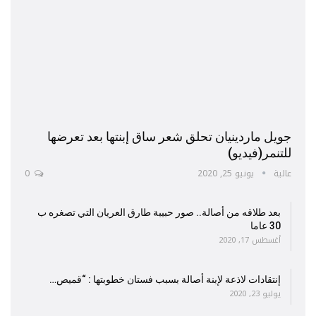
جويل ماردينيان تحلق شعر ساق إبنتها بعد تعرضها
للتنمر(فيديو)
عالية
يونيو 25, 2020
0
بعد طلاقه من أصالة.. صور حبيبة طارق العريان التي تصغره ب
30 عاما
أغسطس 17, 2020
إنتقادات لاذعة لإبنة أصالة بسبب فستان خطوبتها : “قميص…
يوليو 23, 2020