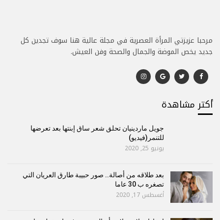
مرحبا عزيزتي المرأة العصرية في مجلة عالية هنا سوف تجدين كل
جديد يخص الموضة والجمال والصحة وفن العيش.
أكتر مشاهدة
جويل ماردينيان تحلق شعر ساق إبنتها بعد تعرضها
للتنمر(فيديو)
يونيو 25, 2020
بعد طلاقه من أصالة.. صور حبيبة طارق العريان التي
تصغره ب 30 عاما
أغسطس 17, 2020