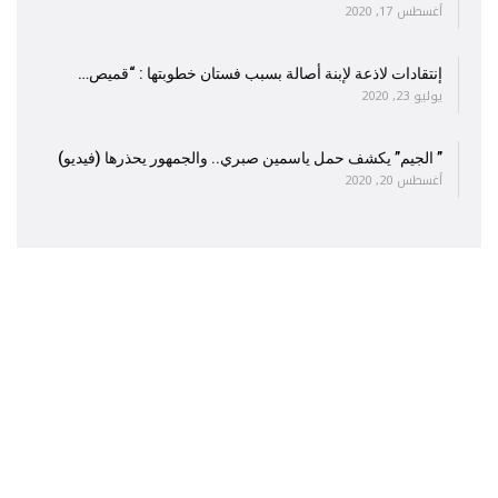
أغسطس 17, 2020
إنتقادات لاذعة لإبنة أصالة بسبب فستان خطوبتها : “قميص…
يوليو 23, 2020
” الجيم” يكشف حمل ياسمين صبري.. والجمهور يحذرها (فيديو)
أغسطس 20, 2020