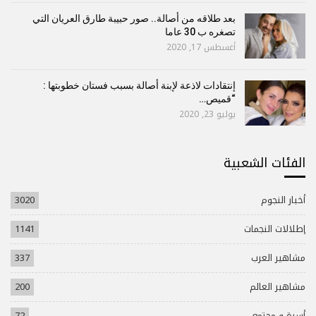
بعد طلاقه من أصالة.. صور حبيبة طارق العريان التي
تصغره ب 30 عاما
أغسطس 17, 2020
إنتقادات لاذعة لإبنة أصالة بسبب فستان خطوبتها :
“قميص…
يوليو 23, 2020
الفئات الشعبية
أخبار النجوم
3020
إطلالات النجمات
1141
مشاهير العرب
337
مشاهير العالم
200
أسرة و مجتمع
72