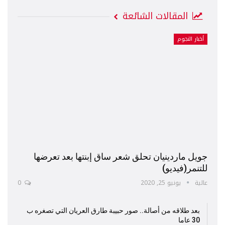
المقالات الشائعة
أخبار النجوم
جويل ماردينيان تحلق شعر ساق إبنتها بعد تعرضها
للتنمر(فيديو)
عالية
يونيو 25, 2020
0
بعد طلاقه من أصالة.. صور حبيبة طارق العريان التي تصغره ب
30 عاما