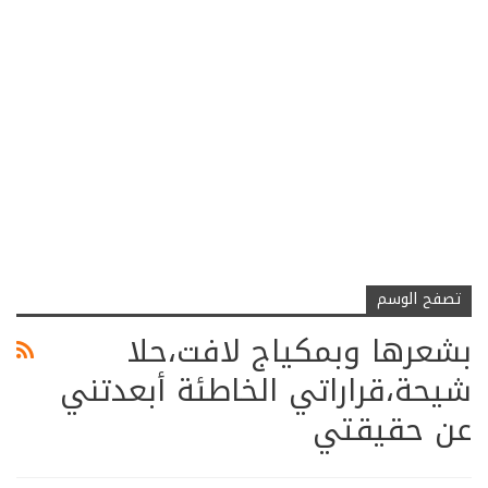
تصفح الوسم
بشعرها وبمكياج لافت،حلا
شيحة،قراراتي الخاطئة أبعدتني
عن حقيقتي