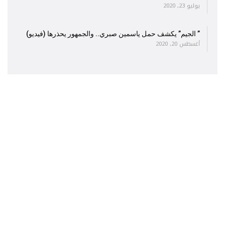
يوليو 23, 2020
” الجيم” يكشف حمل ياسمين صبري.. والجمهور يحذرها (فيديو)
أغسطس 20, 2020