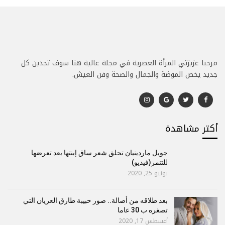
مرحبا عزيزتي المرأة العصرية في مجلة عالية هنا سوف تجدين كل
جديد يخص الموضة والجمال والصحة وفن العيش.
أكتر مشاهدة
جويل ماردينيان تحلق شعر ساق إبنتها بعد تعرضها
للتنمر(فيديو)
يونيو 25, 2020
بعد طلاقه من أصالة.. صور حبيبة طارق العريان التي
تصغره ب 30 عاما
أغسطس 17, 2020