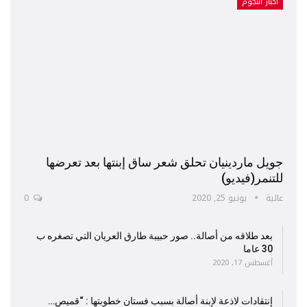
أخبار النجوم
جويل ماردينيان تحلق شعر ساق إبنتها بعد تعرضها
للتنمر(فيديو)
عالية
يونيو 25, 2020
0
بعد طلاقه من أصالة.. صور حبيبة طارق العريان التي تصغره ب
30 عاما
أغسطس 17, 2020
إنتقادات لاذعة لإبنة أصالة بسبب فستان خطوبتها : “قميص…