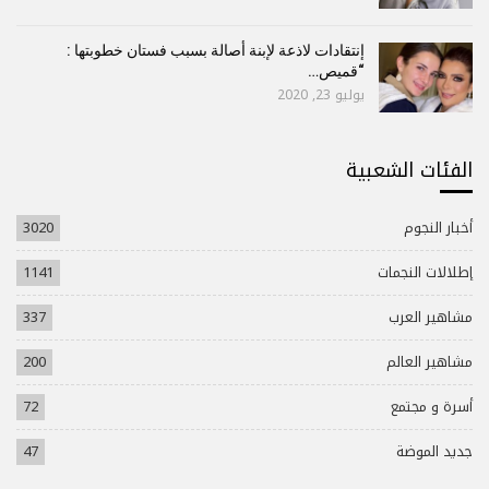
إنتقادات لاذعة لإبنة أصالة بسبب فستان خطوبتها :
“قميص…
يوليو 23, 2020
الفئات الشعبية
أخبار النجوم
3020
إطلالات النجمات
1141
مشاهير العرب
337
مشاهير العالم
200
أسرة و مجتمع
72
جديد الموضة
47