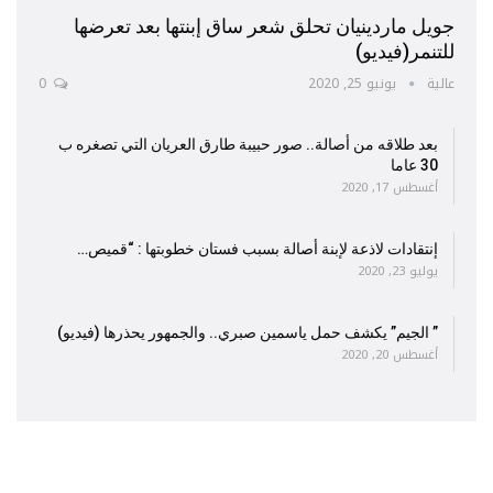
جويل ماردينيان تحلق شعر ساق إبنتها بعد تعرضها
للتنمر(فيديو)
عالية
يونيو 25, 2020
0
بعد طلاقه من أصالة.. صور حبيبة طارق العريان التي تصغره ب
30 عاما
أغسطس 17, 2020
إنتقادات لاذعة لإبنة أصالة بسبب فستان خطوبتها : “قميص…
يوليو 23, 2020
” الجيم” يكشف حمل ياسمين صبري.. والجمهور يحذرها (فيديو)
أغسطس 20, 2020