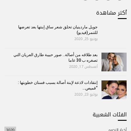
أكتر مشاهدة
جويل ماردينيان تحلق شعر ساق إبنتها بعد تعرضها
للتنمر(فيديو)
يونيو 25, 2020
بعد طلاقه من أصالة.. صور حبيبة طارق العريان التي
تصغره ب 30 عاما
أغسطس 17, 2020
إنتقادات لاذعة لإبنة أصالة بسبب فستان خطوبتها :
“قميص…
يوليو 23, 2020
الفئات الشعبية
أخبار النجوم
3020