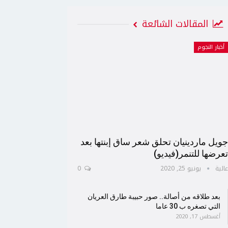
المقالات الشائعة
أخبار النجوم
ويل ماردينيان تحلق شعر ساق إبنتها بعد
عرضها للتنمر(فيديو)
الية
يونيو 25, 2020
0
بعد طلاقه من أصالة.. صور حبيبة طارق العريان
التي تصغره ب 30 عاما
أغسطس 17, 2020