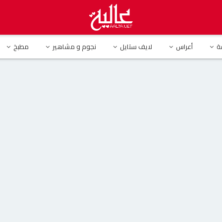
ة
أعراس
لايف ستايل
نجوم و مشاهير
مطبخ