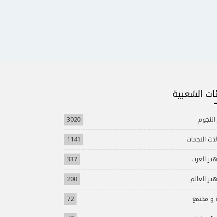
ئات الشعبية
 النجوم
3020
ات النجمات
1141
ير العرب
337
ير العالم
200
 و مجتمع
72