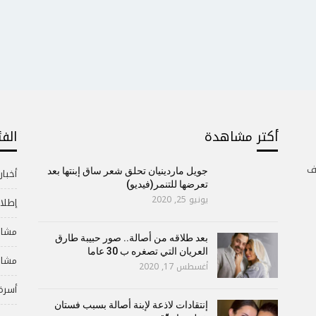
أكتر مشاهدة
الف
ف
جويل ماردينيان تحلق شعر ساق إبنتها بعد
أخبار
تعرضها للتنمر(فيديو)
يونيو 25, 2020
إطلال
مشاه
بعد طلاقه من أصالة.. صور حبيبة طارق
العريان التي تصغره ب 30 عاما
مشاه
أغسطس 17, 2020
أسرة
إنتقادات لاذعة لإبنة أصالة بسبب فستان