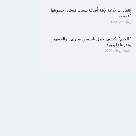
إنتقادات لاذعة لإبنة أصالة بسبب فستان خطوبتها :
“قميص…
يوليو 23, 2020
” الجيم” يكشف حمل ياسمين صبري.. والجمهور
يحذرها (فيديو)
أغسطس 20, 2020