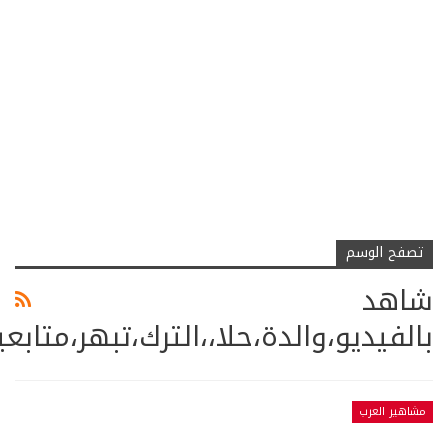
تصفح الوسم
شاهد
بالفيديو،والدة،حلا،،الترك،تبهر،متاب
مشاهير العرب