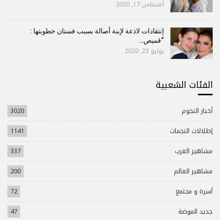
أغسطس 17, 2020
إنتقادات لاذعة لإبنة أصالة بسبب فستان خطوبتها :
“قميص…
يوليو 23, 2020
الفئات الشعبية
أخبار النجوم
3020
إطلالات النجمات
1141
مشاهير العرب
337
مشاهير العالم
200
أسرة و مجتمع
72
جديد الموضة
47