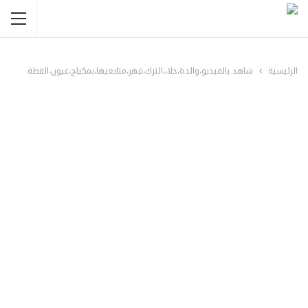
الرئيسية
شاهد بالفيديو،والدة،حلا،،الترك،تبهر،متابعيها،بمكياج،عيون،القطة