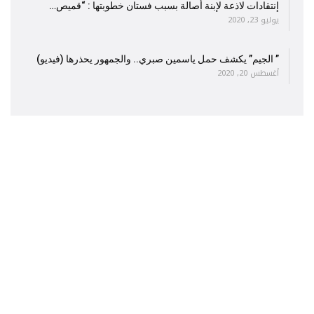
إنتقادات لاذعة لإبنة أصالة بسبب فستان خطوبتها : “قميص…
يوليو 23, 2020
” الجيم” يكشف حمل ياسمين صبري.. والجمهور يحذرها (فيديو)
أغسطس 20, 2020