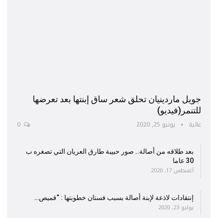
جويل ماردينيان تحلق شعر ساق إبنتها بعد تعرضها
للتنمر(فيديو)
عالية
يونيو 25, 2020
0
بعد طلاقه من أصالة.. صور حبيبة طارق العريان التي تصغره ب
30 عاما
أغسطس 17, 2020
إنتقادات لاذعة لإبنة أصالة بسبب فستان خطوبتها : “قميص…
يوليو 23, 2020