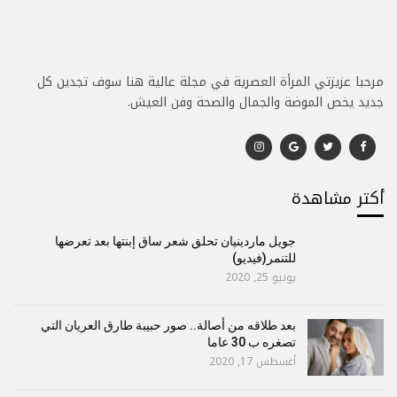
مرحبا عزيزتي المرأة العصرية في مجلة عالية هنا سوف تجدين كل
جديد يخص الموضة والجمال والصحة وفن العيش.
أكتر مشاهدة
جويل ماردينيان تحلق شعر ساق إبنتها بعد تعرضها
للتنمر(فيديو)
يونيو 25, 2020
بعد طلاقه من أصالة.. صور حبيبة طارق العريان التي
تصغره ب 30 عاما
أغسطس 17, 2020