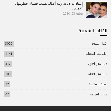
إنتقادات لاذعة لإبنة أصالة بسبب فستان خطوبتها :
“قميص…
يوليو 23, 2020
الفئات الشعبية
أخبار النجوم
3020
إطلالات النجمات
1141
مشاهير العرب
337
مشاهير العالم
200
أسرة و مجتمع
72
جديد الموضة
47