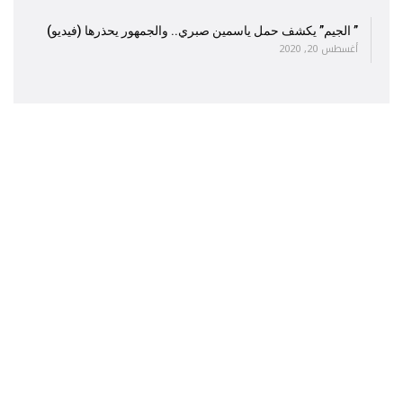
” الجيم” يكشف حمل ياسمين صبري.. والجمهور يحذرها (فيديو)
أغسطس 20, 2020