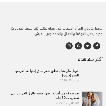
مرحبا عزيزتي المرأة العصرية في مجلة عالية هنا سوف تجدين كل
جديد يخص الموضة والجمال والصحة وفن العيش.
أكتر مشاهدة
جويل ماردينيان تحلق شعر ساق إبنتها بعد تعرضها
للتنمر(فيديو)
يونيو 25, 2020
بعد طلاقه من أصالة.. صور حبيبة طارق العريان التي
تصغره ب 30 عاما
أغسطس 17, 2020