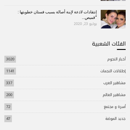
إنتقادات لاذعة لإبنة أصالة بسبب فستان خطوبتها :
“قميص…
يوليو 23, 2020
الفئات الشعبية
أخبار النجوم
3020
إطلالات النجمات
1141
مشاهير العرب
337
مشاهير العالم
200
أسرة و مجتمع
72
جديد الموضة
47