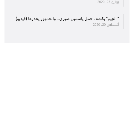
يوليو 23, 2020
” الجيم” يكشف حمل ياسمين صبري.. والجمهور يحذرها (فيديو)
أغسطس 20, 2020