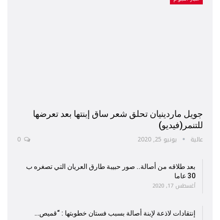
جويل ماردينيان تحلق شعر ساق إبنتها بعد تعرضها
للتنمر(فيديو)
عالية
يونيو 25, 2020
0
بعد طلاقه من أصالة.. صور حبيبة طارق العريان التي تصغره ب
30 عاما
أغسطس 17, 2020
إنتقادات لاذعة لإبنة أصالة بسبب فستان خطوبتها : “قميص…