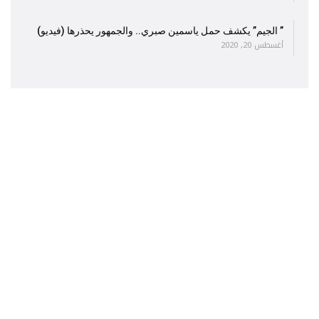
” الجيم” يكشف حمل ياسمين صبري.. والجمهور يحذرها (فيديو)
أغسطس 20, 2020