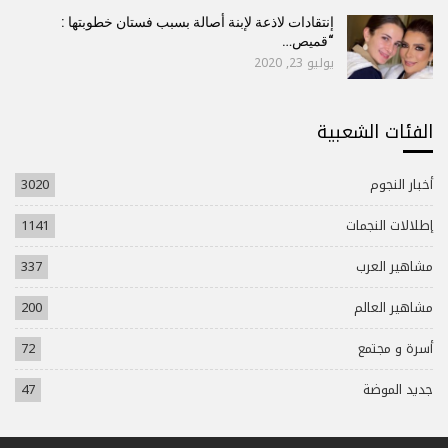
إنتقادات لاذعة لإبنة أصالة بسبب فستان خطوبتها :
“قميص…
يوليو 23, 2020
الفئات الشعبية
أخبار النجوم
3020
إطلالات النجمات
1141
مشاهير العرب
337
مشاهير العالم
200
أسرة و مجتمع
72
جديد الموضة
47