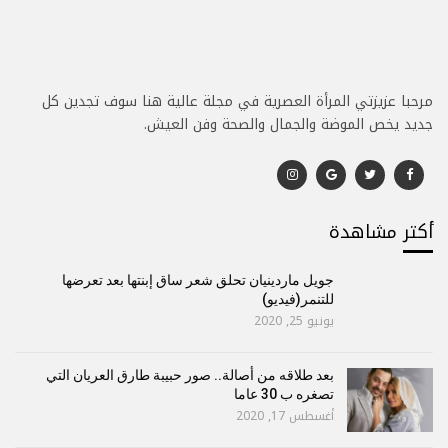
مرحبا عزيزتي المرأة العصرية في مجلة عالية هنا سوف تجدين كل
جديد يخص الموضة والجمال والصحة وفن العيش.
أكتر مشاهدة
جويل ماردينيان تحلق شعر ساق إبنتها بعد تعرضها
للتنمر(فيديو)
يونيو 25, 2020
بعد طلاقه من أصالة.. صور حبيبة طارق العريان التي
تصغره ب 30 عاما
أغسطس 17, 2020