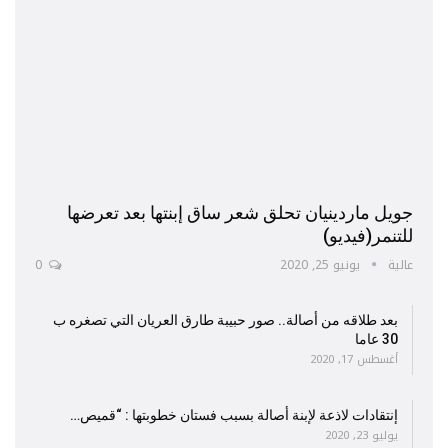
جويل ماردينيان تحلق شعر ساق إبنتها بعد تعرضها
للتنمر(فيديو)
عالية
يونيو 25, 2020
0
بعد طلاقه من أصالة.. صور حبيبة طارق العريان التي تصغره ب
30 عاما
أغسطس 17, 2020
إنتقادات لاذعة لإبنة أصالة بسبب فستان خطوبتها : “قميص…
يوليو 23, 2020