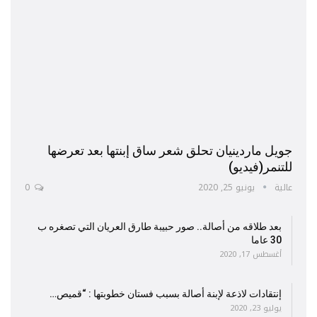
جويل ماردينيان تحلق شعر ساق إبنتها بعد تعرضها
للتنمر(فيديو)
عالية
يونيو 25, 2020
0
بعد طلاقه من أصالة.. صور حبيبة طارق العريان التي تصغره ب
30 عاما
أغسطس 17, 2020
إنتقادات لاذعة لإبنة أصالة بسبب فستان خطوبتها : “قميص…
يوليو 23, 2020