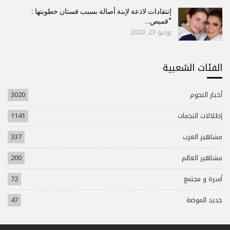
إنتقادات لاذعة لإبنة أصالة بسبب فستان خطوبتها :
“قميص…
يوليو 23, 2020
الفئات الشعبية
أخبار النجوم
3020
إطلالات النجمات
1141
مشاهير العرب
337
مشاهير العالم
200
أسرة و مجتمع
72
جديد الموضة
47