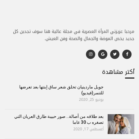
مرحبا عزيزتي المرأة العصرية في مجلة عالية هنا سوف تجدين كل
جديد يخص الموضة والجمال والصحة وفن العيش.
أكتر مشاهدة
جويل ماردينيان تحلق شعر ساق إبنتها بعد تعرضها
للتنمر(فيديو)
يونيو 25, 2020
بعد طلاقه من أصالة.. صور حبيبة طارق العريان التي
تصغره ب 30 عاما
أغسطس 17, 2020