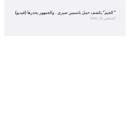
” الجيم” يكشف حمل ياسمين صبري.. والجمهور يحذرها (فيديو)
أغسطس 20, 2020