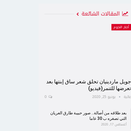
المقالات الشائعة
أخبار النجوم
ويل ماردينيان تحلق شعر ساق إبنتها بعد
عرضها للتنمر(فيديو)
الية
يونيو 25, 2020
0
بعد طلاقه من أصالة.. صور حبيبة طارق العريان
التي تصغره ب 30 عاما
أغسطس 17, 2020