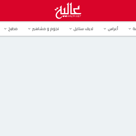
ة
أعراس
لايف ستايل
نجوم و مشاهير
مطبخ