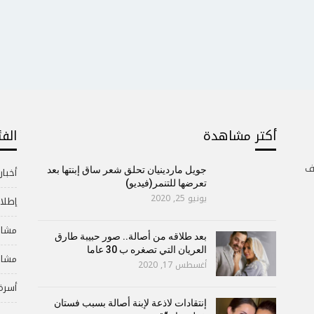
أكتر مشاهدة
الف
ف
جويل ماردينيان تحلق شعر ساق إبنتها بعد
أخبار
تعرضها للتنمر(فيديو)
يونيو 25, 2020
إطلال
مشاه
بعد طلاقه من أصالة.. صور حبيبة طارق
العريان التي تصغره ب 30 عاما
مشاه
أغسطس 17, 2020
أسرة
إنتقادات لاذعة لإبنة أصالة بسبب فستان