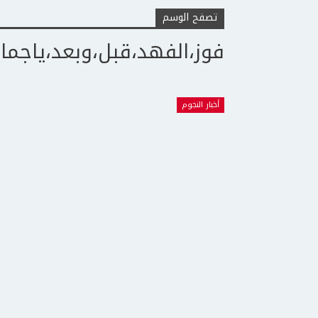
تصفح الوسم
فوز،الفهد،قبل،وبعد،ياجماع
أخبار النجوم