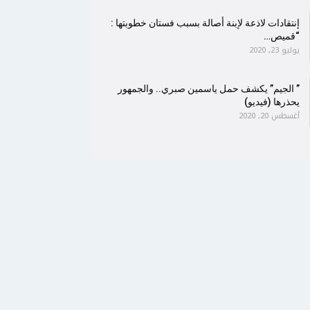
إنتقادات لاذعة لإبنة أصالة بسبب فستان خطوبتها :
“قميص…
يوليو 23, 2020
” الجيم” يكشف حمل ياسمين صبري.. والجمهور
يحذرها (فيديو)
أغسطس 20, 2020