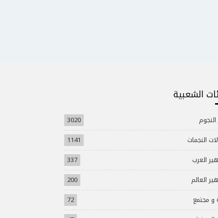
ئات الشعبية
 النجوم
3020
ات النجمات
1141
ير العرب
337
ير العالم
200
 و مجتمع
72