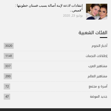
إنتقادات لاذعة لإبنة أصالة بسبب فستان خطوبتها :
“قميص…
يوليو 23, 2020
الفئات الشعبية
أخبار النجوم
3020
إطلالات النجمات
1141
مشاهير العرب
337
مشاهير العالم
200
أسرة و مجتمع
72
جديد الموضة
47