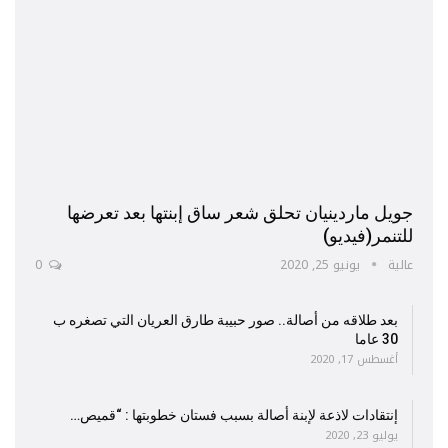
جويل ماردينيان تحلق شعر ساق إبنتها بعد تعرضها
للتنمر(فيديو)
عالية
يونيو 25, 2020
0
بعد طلاقه من أصالة.. صور حبيبة طارق العريان التي تصغره ب
30 عاما
أغسطس 17, 2020
إنتقادات لاذعة لإبنة أصالة بسبب فستان خطوبتها : “قميص…
يوليو 23, 2020