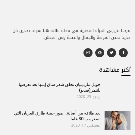
مرحبا عزيزتي المرأة العصرية في مجلة عالية هنا سوف تجدين كل
جديد يخص الموضة والجمال والصحة وفن العيش.
أكتر مشاهدة
جويل ماردينيان تحلق شعر ساق إبنتها بعد تعرضها
للتنمر(فيديو)
يونيو 25, 2020
بعد طلاقه من أصالة.. صور حبيبة طارق العريان التي
تصغره ب 30 عاما
أغسطس 17, 2020