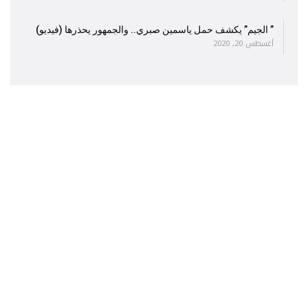
” الجيم” يكشف حمل ياسمين صبري.. والجمهور يحذرها (فيديو)
أغسطس 20, 2020