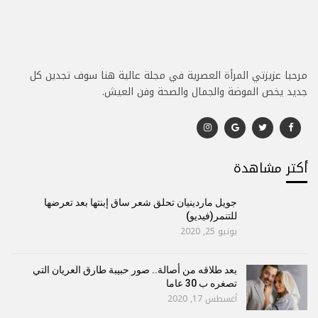
مرحبا عزيزتي المرأة العصرية في مجلة عالية هنا سوف تجدين كل
جديد يخص الموضة والجمال والصحة وفن العيش.
أكتر مشاهدة
جويل ماردينيان تحلق شعر ساق إبنتها بعد تعرضها
للتنمر(فيديو)
يونيو 25, 2020
بعد طلاقه من أصالة.. صور حبيبة طارق العريان التي
تصغره ب 30 عاما
أغسطس 17, 2020