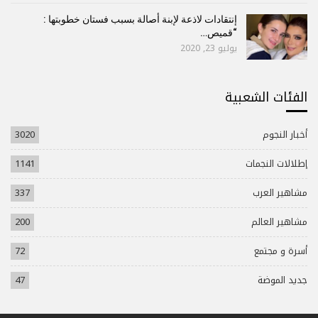
إنتقادات لاذعة لإبنة أصالة بسبب فستان خطوبتها :
“قميص…
يوليو 23, 2020
الفئات الشعبية
أخبار النجوم
3020
إطلالات النجمات
1141
مشاهير العرب
337
مشاهير العالم
200
أسرة و مجتمع
72
جديد الموضة
47