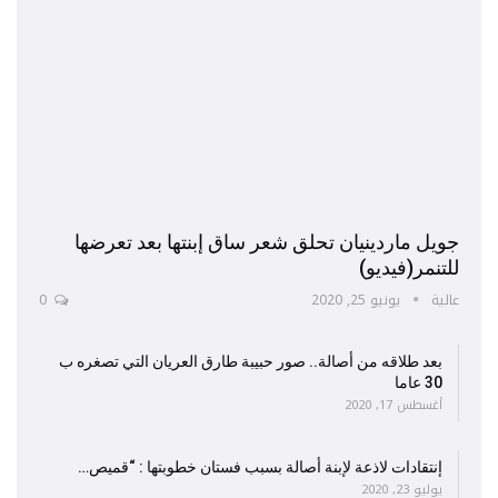
جويل ماردينيان تحلق شعر ساق إبنتها بعد تعرضها
للتنمر(فيديو)
عالية
يونيو 25, 2020
0
بعد طلاقه من أصالة.. صور حبيبة طارق العريان التي تصغره ب
30 عاما
أغسطس 17, 2020
إنتقادات لاذعة لإبنة أصالة بسبب فستان خطوبتها : “قميص…
يوليو 23, 2020