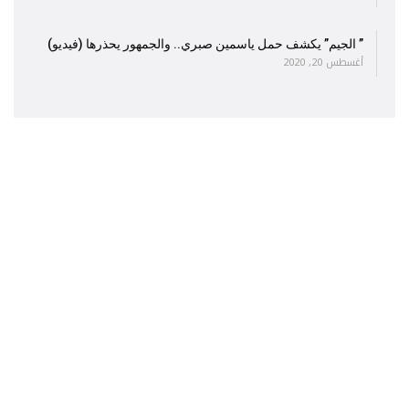
” الجيم” يكشف حمل ياسمين صبري.. والجمهور يحذرها (فيديو)
أغسطس 20, 2020