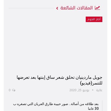
المقالات الشائعة
أخبار النجوم
جويل ماردينيان تحلق شعر ساق إبنتها بعد تعرضها
للتنمر(فيديو)
عالية
يونيو 25, 2020
0
بعد طلاقه من أصالة.. صور حبيبة طارق العريان التي تصغره ب
30 عاما