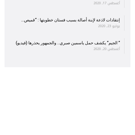
أغسطس 17, 2020
إنتقادات لاذعة لإبنة أصالة بسبب فستان خطوبتها : “قميص…
يوليو 23, 2020
” الجيم” يكشف حمل ياسمين صبري.. والجمهور يحذرها (فيديو)
أغسطس 20, 2020