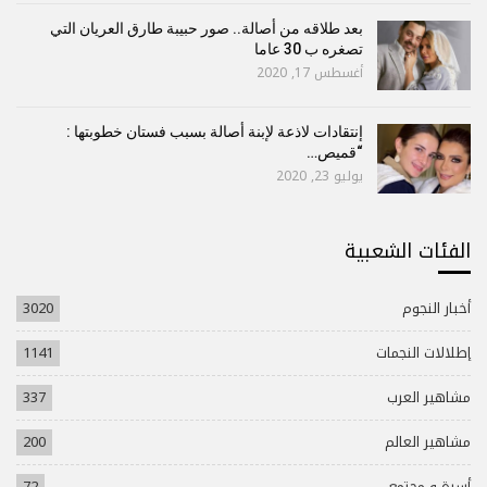
بعد طلاقه من أصالة.. صور حبيبة طارق العريان التي
تصغره ب 30 عاما
أغسطس 17, 2020
إنتقادات لاذعة لإبنة أصالة بسبب فستان خطوبتها :
“قميص…
يوليو 23, 2020
الفئات الشعبية
أخبار النجوم
3020
إطلالات النجمات
1141
مشاهير العرب
337
مشاهير العالم
200
أسرة و مجتمع
72