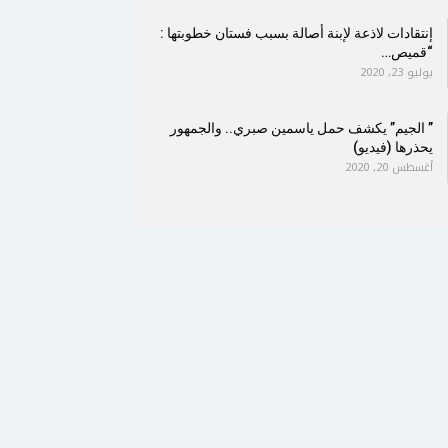
إنتقادات لاذعة لإبنة أصالة بسبب فستان خطوبتها :
“قميص…
يوليو 23, 2020
” الجيم” يكشف حمل ياسمين صبري.. والجمهور
يحذرها (فيديو)
أغسطس 20, 2020