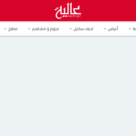
ة
أعراس
لايف ستايل
نجوم و مشاهير
مطبخ