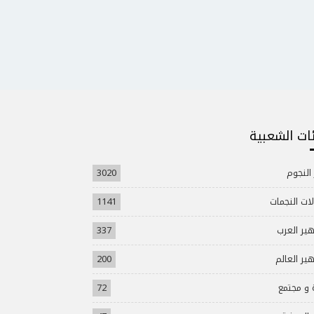
ئات الشعبية
 النجوم
3020
ات النجمات
1141
ير العرب
337
ير العالم
200
 و مجتمع
72