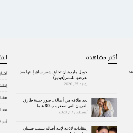
أكتر مشاهدة
الف
ف
جويل ماردينيان تحلق شعر ساق إبنتها بعد
أخبار
تعرضها للتنمر(فيديو)
يونيو 25, 2020
إطلال
مشاه
بعد طلاقه من أصالة.. صور حبيبة طارق
العريان التي تصغره ب 30 عاما
مشاه
أغسطس 17, 2020
أسرة
إنتقادات لاذعة لإبنة أصالة بسبب فستان