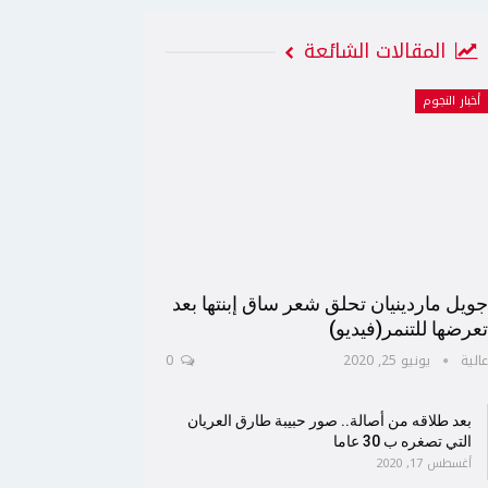
المقالات الشائعة
أخبار النجوم
ويل ماردينيان تحلق شعر ساق إبنتها بعد
عرضها للتنمر(فيديو)
الية
يونيو 25, 2020
0
بعد طلاقه من أصالة.. صور حبيبة طارق العريان
التي تصغره ب 30 عاما
أغسطس 17, 2020