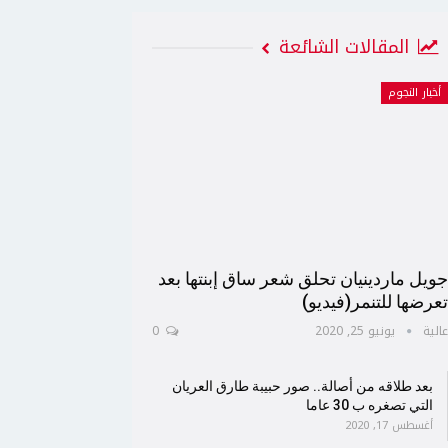
المقالات الشائعة
أخبار النجوم
ويل ماردينيان تحلق شعر ساق إبنتها بعد
عرضها للتنمر(فيديو)
الية
يونيو 25, 2020
0
بعد طلاقه من أصالة.. صور حبيبة طارق العريان
التي تصغره ب 30 عاما
أغسطس 17, 2020