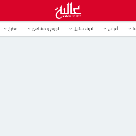
ة
أعراس
لايف ستايل
نجوم و مشاهير
مطبخ