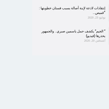
إنتقادات لاذعة لإبنة أصالة بسبب فستان خطوبتها :
“قميص…
يوليو 23, 2020
” الجيم” يكشف حمل ياسمين صبري.. والجمهور
يحذرها (فيديو)
أغسطس 20, 2020