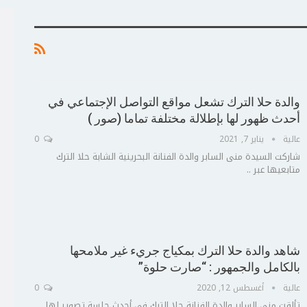
والدة حلا الترك تشعل مواقع التواصل الإجتماعي في
أحدث ظهور لها بإطلالة مختلفة تماما (صور )
عالية
يناير 7, 2021
0
شاركت السيدة منى السابر والدة الفنانة البحرينية الشابة حلا الترك
متابعيها عبر ..
ج
ت
ع
شاهد والدة حلا الترك بمكياج جريء غير ملامحها
بالكامل والجمهور : “صارت حلوة”
عالية
أغسطس 12, 2020
0
تألقت منى السابر والدة الفنانة حلا الترك في أحدث جلسة تصوير لها