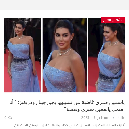
مشاهير العالم
ياسمين صبري غاضبة من تشبيهها بجورجينا رودريغيز: ” أنا
إسمي ياسمين صبري ونقطة”
عالية
أغسطس 19, 2025
0
أثارت الفنانة المصرية ياسمين صبري جدلا واسعا خلال اليومين الماضيين