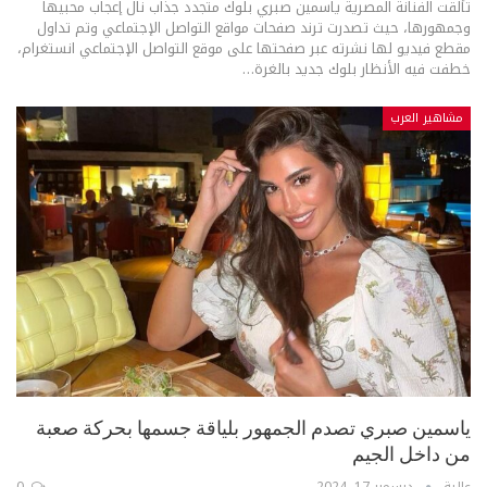
تألقت الفنانة المصرية ياسمين صبري بلوك متجدد جذاب نال إعجاب محبيها
وجمهورها، حيث تصدرت ترند صفحات مواقع التواصل الإجتماعي وتم تداول
مقطع فيديو لها نشرته عبر صفحتها على موقع التواصل الإجتماعي انستغرام،
خطفت فيه الأنظار بلوك جديد بالغرة
…
مشاهير العرب
ياسمين صبري تصدم الجمهور بلياقة جسمها بحركة صعبة
من داخل الجيم