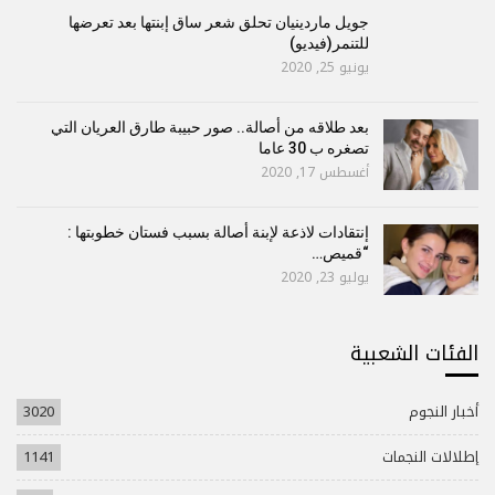
جويل ماردينيان تحلق شعر ساق إبنتها بعد تعرضها
للتنمر(فيديو)
يونيو 25, 2020
بعد طلاقه من أصالة.. صور حبيبة طارق العريان التي
تصغره ب 30 عاما
أغسطس 17, 2020
إنتقادات لاذعة لإبنة أصالة بسبب فستان خطوبتها :
“قميص…
يوليو 23, 2020
الفئات الشعبية
أخبار النجوم
3020
إطلالات النجمات
1141