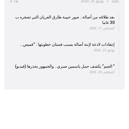
عالية
يونيو 25, 2020
0
بعد طلاقه من أصالة.. صور حبيبة طارق العريان التي تصغره ب
30 عاما
أغسطس 17, 2020
إنتقادات لاذعة لإبنة أصالة بسبب فستان خطوبتها : “قميص…
يوليو 23, 2020
” الجيم” يكشف حمل ياسمين صبري.. والجمهور يحذرها (فيديو)
أغسطس 20, 2020