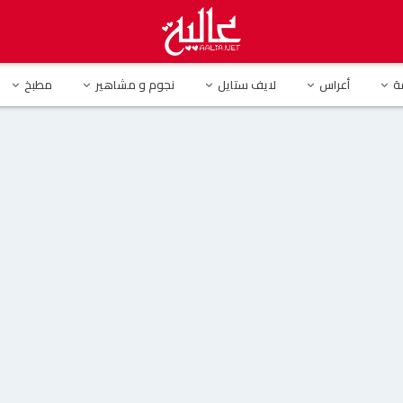
ة
أعراس
لايف ستايل
نجوم و مشاهير
مطبخ