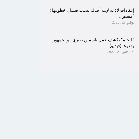
إنتقادات لاذعة لإبنة أصالة بسبب فستان خطوبتها :
“قميص…
يوليو 23, 2020
” الجيم” يكشف حمل ياسمين صبري.. والجمهور
يحذرها (فيديو)
أغسطس 20, 2020