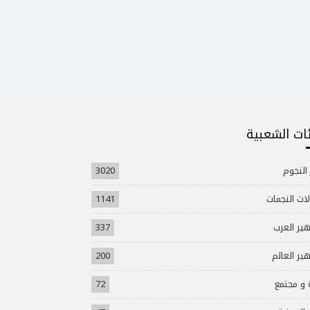
ئات الشعبية
 النجوم
3020
ات النجمات
1141
ير العرب
337
ير العالم
200
 و مجتمع
72