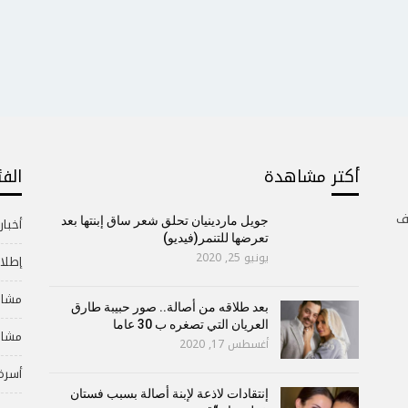
أكتر مشاهدة
الف
ف
جويل ماردينيان تحلق شعر ساق إبنتها بعد
أخبار
تعرضها للتنمر(فيديو)
يونيو 25, 2020
إطلال
مشاه
بعد طلاقه من أصالة.. صور حبيبة طارق
العريان التي تصغره ب 30 عاما
مشاه
أغسطس 17, 2020
أسرة
إنتقادات لاذعة لإبنة أصالة بسبب فستان