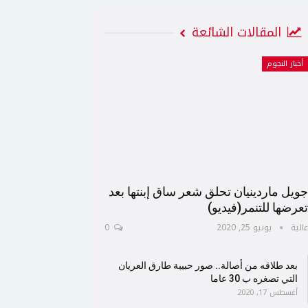
المقالات الشائعة
أخبار النجوم
ويل ماردينيان تحلق شعر ساق إبنتها بعد
عرضها للتنمر(فيديو)
الية
يونيو 25, 2020
0
بعد طلاقه من أصالة.. صور حبيبة طارق العريان
التي تصغره ب 30 عاما
أغسطس 17, 2020