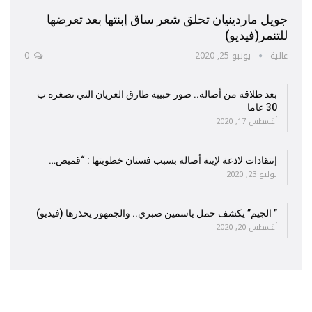
جويل ماردينيان تحلق شعر ساق إبنتها بعد تعرضها
للتنمر(فيديو)
عالية
يونيو 25, 2020
0
بعد طلاقه من أصالة.. صور حبيبة طارق العريان التي تصغره ب
30 عاما
أغسطس 17, 2020
إنتقادات لاذعة لإبنة أصالة بسبب فستان خطوبتها : “قميص…
يوليو 23, 2020
” الجيم” يكشف حمل ياسمين صبري.. والجمهور يحذرها (فيديو)
أغسطس 20, 2020