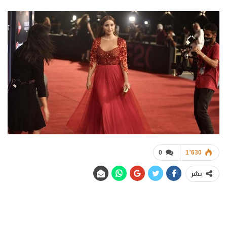
0
1٬630
نشر