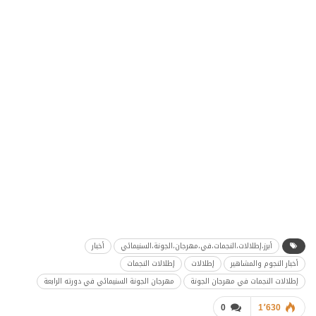
أبرز،إطلالات،النجمات،في،مهرجان،الجونة،السنيمائي
أخبار
أخبار النجوم والمشاهير
إطلالات
إطلالات النجمات
إطلالات النجمات في مهرجان الجونة
مهرجان الجونة السنيمائي في دورته الرابعة
0
1٬630