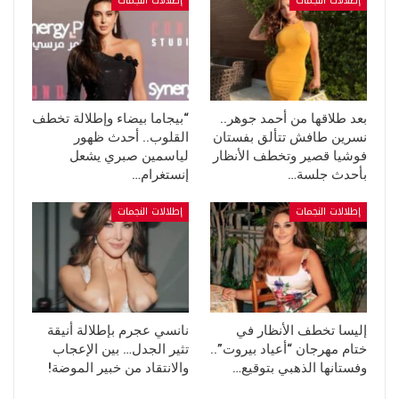
إطلالات النجمات
إطلالات النجمات
بعد طلاقها من أحمد جوهر..
“بيجاما بيضاء وإطلالة تخطف
نسرين طافش تتألق بفستان
القلوب.. أحدث ظهور
فوشيا قصير وتخطف الأنظار
لياسمين صبري يشعل
بأحدث جلسة…
إنستغرام…
إطلالات النجمات
إطلالات النجمات
إليسا تخطف الأنظار في
نانسي عجرم بإطلالة أنيقة
ختام مهرجان “أعياد بيروت”..
تثير الجدل… بين الإعجاب
وفستانها الذهبي بتوقيع…
والانتقاد من خبير الموضة!