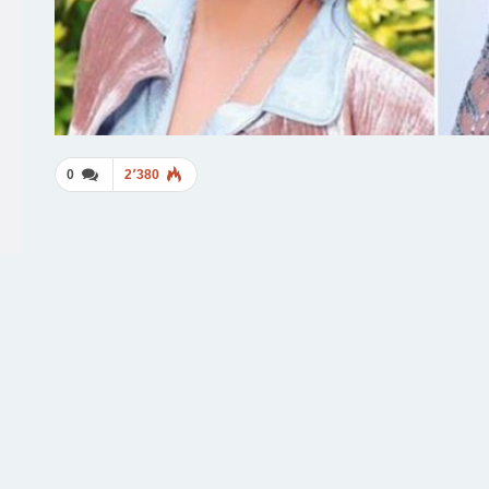
0
2٬380