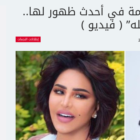
امة في أحدث ظهور لها..
ه” ( فيديو )
إطلالات النجمات
ج
ت
ع