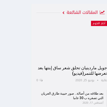
المقالات الشائعة
أخبار النجوم
ويل ماردينيان تحلق شعر ساق إبنتها بعد
عرضها للتنمر(فيديو)
الية
يونيو 25, 2020
0
بعد طلاقه من أصالة.. صور حبيبة طارق العريان
التي تصغره ب 30 عاما
أغسطس 17, 2020