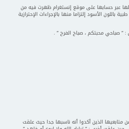
و لها عبر حسابها على موقع إنستغرام ظهرت فيه من
 باللون الأسود إلتزاما منها بالإجراءات الإحترازية
: ” صباحي محبتكم ، صباح الفرح ” .
ن متابعيها الذين أكدوا أنه ناسبها جدا حيث علقت
 حين علقت أخرى : ” تبارك الله ولا اروع أم فاهد ”