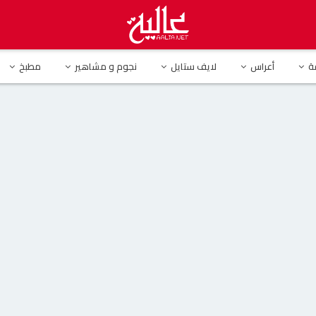
مامة في أحدث ظهور لها.. والجمهور : “ماشاء الله” ( فيديو )
ة
أعراس
لايف ستايل
نجوم و مشاهير
مطبخ