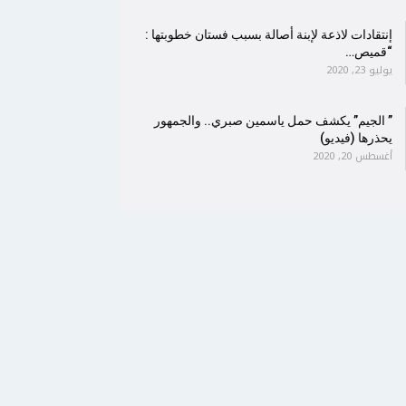
إنتقادات لاذعة لإبنة أصالة بسبب فستان خطوبتها :
“قميص…
يوليو 23, 2020
” الجيم” يكشف حمل ياسمين صبري.. والجمهور
يحذرها (فيديو)
أغسطس 20, 2020