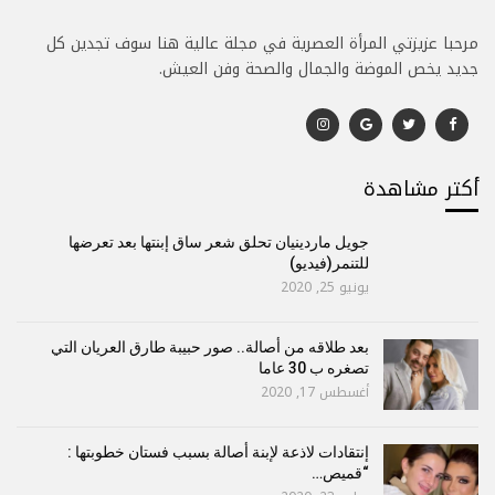
مرحبا عزيزتي المرأة العصرية في مجلة عالية هنا سوف تجدين كل
جديد يخص الموضة والجمال والصحة وفن العيش.
أكتر مشاهدة
جويل ماردينيان تحلق شعر ساق إبنتها بعد تعرضها
للتنمر(فيديو)
يونيو 25, 2020
بعد طلاقه من أصالة.. صور حبيبة طارق العريان التي
تصغره ب 30 عاما
أغسطس 17, 2020
إنتقادات لاذعة لإبنة أصالة بسبب فستان خطوبتها :
“قميص…