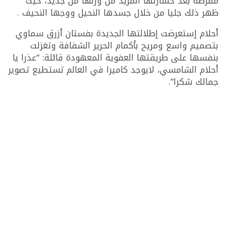
مفرطة بعد خسارتها المزيد من وزنها من جديد، حيث
ظهر ذلك جليا من خلال جسدها النحيل ووجها النحيف .
أحلام إستعرضت إطلالتها الجديدة بفستان أزرق سماوي
بتصميم واسع ومريح بأكمام الحرير الشفافة وتغزلت
بنفسها على طريقتها العفوية المعهودة قائلة: “عذرا يا
أحلام الشامسي، لايوجد كاميرا في العالم تستطيع تصوير
جمالك شكرا”.