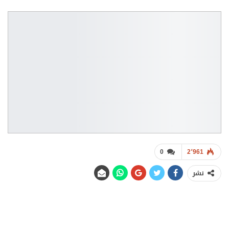
0
2٬961
نشر