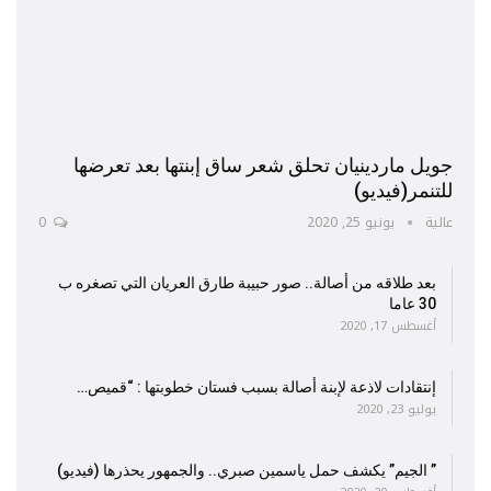
جويل ماردينيان تحلق شعر ساق إبنتها بعد تعرضها
للتنمر(فيديو)
عالية
يونيو 25, 2020
0
بعد طلاقه من أصالة.. صور حبيبة طارق العريان التي تصغره ب
30 عاما
أغسطس 17, 2020
إنتقادات لاذعة لإبنة أصالة بسبب فستان خطوبتها : “قميص…
يوليو 23, 2020
” الجيم” يكشف حمل ياسمين صبري.. والجمهور يحذرها (فيديو)