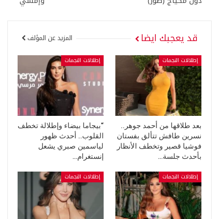
دون مكياج (صور)
وإمشي”
قد يعجبك ايضا
المزيد عن المؤلف
إطلالات النجمات
إطلالات النجمات
بعد طلاقها من أحمد جوهر..
“بيجاما بيضاء وإطلالة تخطف
نسرين طافش تتألق بفستان
القلوب.. أحدث ظهور
فوشيا قصير وتخطف الأنظار
لياسمين صبري يشعل
بأحدث جلسة…
إنستغرام…
إطلالات النجمات
إطلالات النجمات