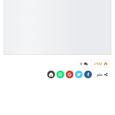
0
1٬032
نشر