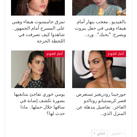
بالفيديو.. معجب ينهار أمام
تمزق جامبسوت هيفاء وهبي
هيفاء وهبي في حفل بيروت
على المسرح أمام الجمهور..
ويصرخ: “بحبك”.. ورد…
شاهدوا كيف تصرفت في
اللحظة الحرجة
أخبار النجوم
أخبار النجوم
جورجينا رودريغيز تستعرض
يومي خوري تفاجئ متابعيها
قصر كريستيانو رونالدو
بصورة تكشف إصابة في
الفاخر.. تفاصيل مذهلة عن
ساقها خلال حملها.. ماذا
المنزل الذي…
حدث لها؟
السابق
التالي