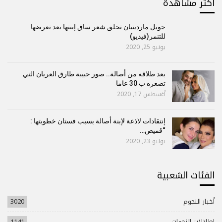
أكتر مشاهدة
جويل ماردينيان تحلق شعر ساق إبنتها بعد تعرضها
للتنمر(فيديو)
يونيو 25, 2020
بعد طلاقه من أصالة.. صور حبيبة طارق العريان التي
تصغره ب 30 عاما
أغسطس 17, 2020
إنتقادات لاذعة لإبنة أصالة بسبب فستان خطوبتها :
“قميص…
يوليو 23, 2020
الفئات الشعبية
أخبار النجوم
3020
إطلالات النجمات
1141