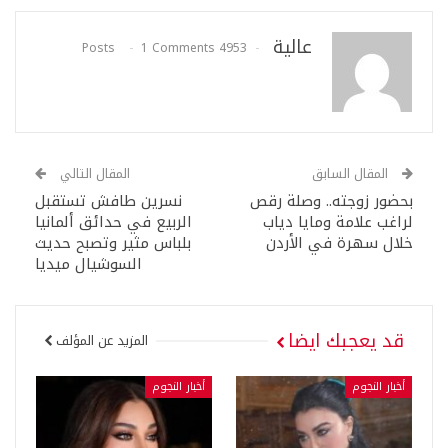
عالية
1 Comments
4953 Posts
المقال السابق
المقال التالي
بحضور زوجته.. وصلة رقص
نسرين طافش تستقبل
لراغب علامة ومايا دياب
الربيع في حدائق ألمانيا
خلال سهرة في الأردن
بلباس مثير وتصبح حديث
السوشيال ميديا
قد يعجبك ايضا
المزيد عن المؤلف
أخبار النجوم
أخبار النجوم