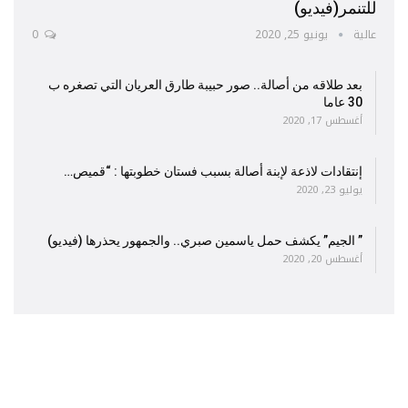
للتنمر(فيديو)
عالية
يونيو 25, 2020
0
بعد طلاقه من أصالة.. صور حبيبة طارق العريان التي تصغره ب
30 عاما
أغسطس 17, 2020
إنتقادات لاذعة لإبنة أصالة بسبب فستان خطوبتها : “قميص…
يوليو 23, 2020
” الجيم” يكشف حمل ياسمين صبري.. والجمهور يحذرها (فيديو)
أغسطس 20, 2020