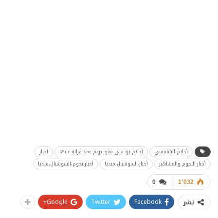
أحلام الشامسي
أحلام ترد على مغرد يزعم عقد قرانه عليها
أخبار
أخبار النجوم والمشاهير
أخبار،السوشيال،ميديا
أخبار،نجوم،السوشيال،ميديا
0
1٬032
Google+
Twitter
Facebook
نشر