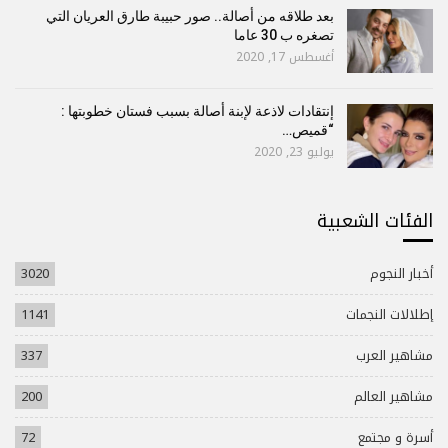
بعد طلاقه من أصالة.. صور حبيبة طارق العريان التي
تصغره ب 30 عاما
أغسطس 17, 2020
إنتقادات لاذعة لإبنة أصالة بسبب فستان خطوبتها :
“قميص…
يوليو 23, 2020
الفئات الشعبية
أخبار النجوم
3020
إطلالات النجمات
1141
مشاهير العرب
337
مشاهير العالم
200
أسرة و مجتمع
72