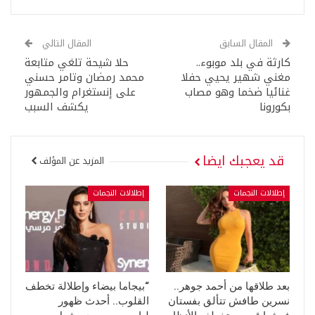
المقال السابق
المقال التالي
كارثة في بلد موبوء..
حلا شيحة تلغي متابعة
مغني شهير يحيي حفلا
محمد رمضان وتامر حسني
غنائيا ضخما وهو مصاب
على إنستغرام والجمهور
بكورونا
يكشف السبب
قد يعجبك ايضا
المزيد عن المؤلف
إطلالات النجمات
إطلالات النجمات
بعد طلاقها من أحمد جوهر..
“بيجاما بيضاء وإطلالة تخطف
نسرين طافش تتألق بفستان
القلوب.. أحدث ظهور