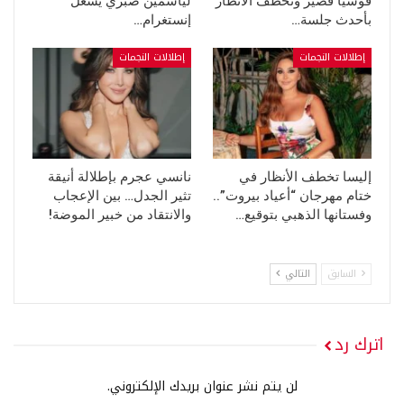
فوشيا قصير وتخطف الأنظار
لياسمين صبري يشعل
بأحدث جلسة…
إنستغرام…
إطلالات النجمات
إطلالات النجمات
إليسا تخطف الأنظار في
نانسي عجرم بإطلالة أنيقة
ختام مهرجان “أعياد بيروت”..
تثير الجدل… بين الإعجاب
وفستانها الذهبي بتوقيع…
والانتقاد من خبير الموضة!
السابق
التالي
اترك رد
لن يتم نشر عنوان بريدك الإلكتروني.