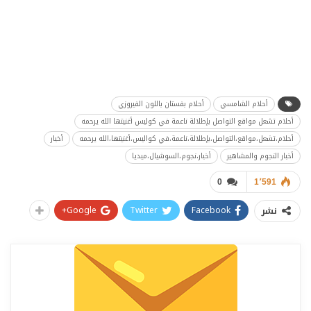
أحلام الشامسي
أحلام بفستان باللون الفيروزي
أحلام تشعل مواقع التواصل بإطلالة ناعمة في كوليس أغنيتها الله يرحمه
أحلام،تشعل،مواقع،التواصل،بإطلالة،ناعمة،في كواليس،أغنيتها،الله يرحمه
أخبار
أخبار النجوم والمشاهير
أخبار،نجوم،السوشيال،ميديا
0
1٬591
Google+
Twitter
Facebook
نشر