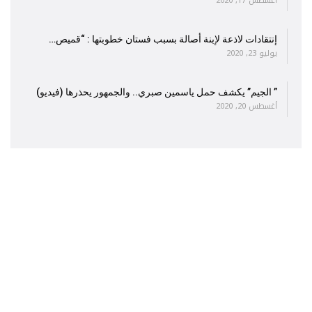
أغسطس 17, 2020
إنتقادات لاذعة لإبنة أصالة بسبب فستان خطوبتها : “قميص…
يوليو 23, 2020
” الجيم” يكشف حمل ياسمين صبري.. والجمهور يحذرها (فيديو)
أغسطس 20, 2020