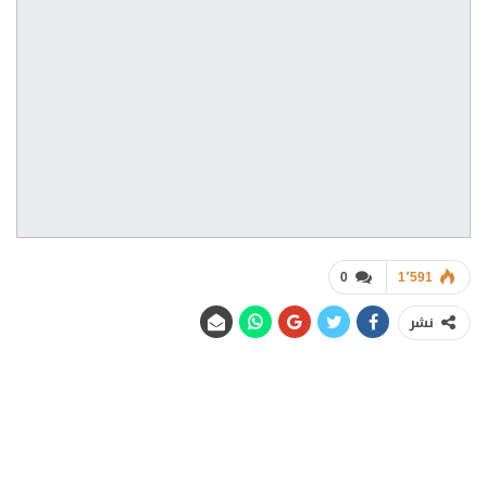
0
1٬591
نشر