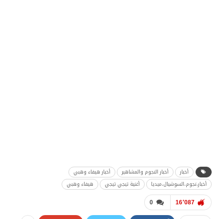
أخبار
أخبار النجوم والمشاهير
أخبار هيفاء وهبي
أخبار،نجوم،السوشيال،ميديا
أغنية تيجي تيجي
هيفاء وهبي
0
16٬087