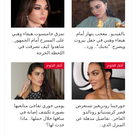
بالفيديو.. معجب ينهار أمام
تمزق جامبسوت هيفاء وهبي
هيفاء وهبي في حفل بيروت
على المسرح أمام الجمهور..
ويصرخ: “بحبك”.. ورد…
شاهدوا كيف تصرفت في
اللحظة الحرجة
أخبار النجوم
أخبار النجوم
جورجينا رودريغيز تستعرض
يومي خوري تفاجئ متابعيها
قصر كريستيانو رونالدو
بصورة تكشف إصابة في
الفاخر.. تفاصيل مذهلة عن
ساقها خلال حملها.. ماذا
المنزل الذي…
حدث لها؟