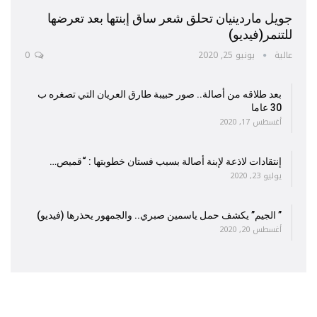
جويل ماردينيان تحلق شعر ساق إبنتها بعد تعرضها
للتنمر(فيديو)
عالية
يونيو 25, 2020
0
بعد طلاقه من أصالة.. صور حبيبة طارق العريان التي تصغره ب
30 عاما
أغسطس 17, 2020
إنتقادات لاذعة لإبنة أصالة بسبب فستان خطوبتها : “قميص…
يوليو 23, 2020
” الجيم” يكشف حمل ياسمين صبري.. والجمهور يحذرها (فيديو)
أغسطس 20, 2020