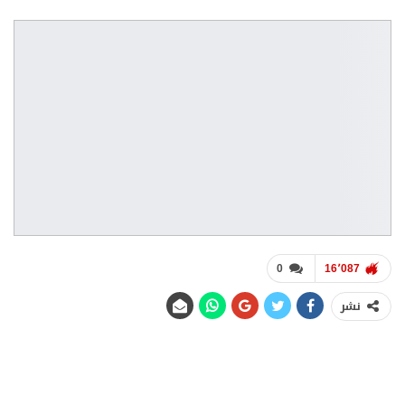
0
16٬087
نشر