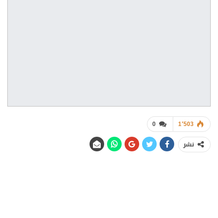
0
1٬503
نشر