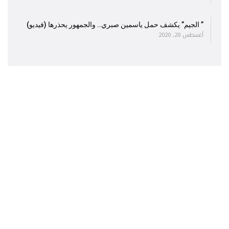
” الجيم” يكشف حمل ياسمين صبري.. والجمهور يحذرها (فيديو)
أغسطس 20, 2020