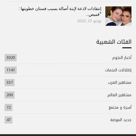
إنتقادات لاذعة لإبنة أصالة بسبب فستان خطوبتها :
“قميص…
يوليو 23, 2020
الفئات الشعبية
أخبار النجوم
3020
إطلالات النجمات
1141
مشاهير العرب
337
مشاهير العالم
200
أسرة و مجتمع
72
جديد الموضة
47