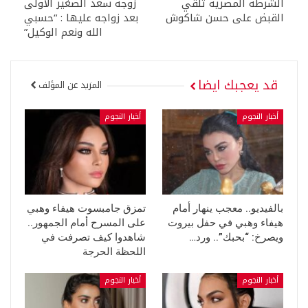
الشرطة المصرية تلقي
زوجة سعد الصغير الأولى
القبض على حسن شاكوش
بعد زواجه عليها : “حسبي
الله ونعم الوكيل”
قد يعجبك ايضا
المزيد عن المؤلف
أخبار النجوم
أخبار النجوم
بالفيديو.. معجب ينهار أمام
تمزق جامبسوت هيفاء وهبي
هيفاء وهبي في حفل بيروت
على المسرح أمام الجمهور..
ويصرخ: “بحبك”.. ورد…
شاهدوا كيف تصرفت في
اللحظة الحرجة
أخبار النجوم
أخبار النجوم