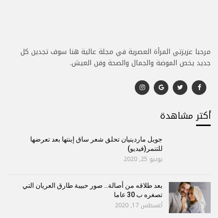
مرحبا عزيزتي المرأة العصرية في مجلة عالية هنا سوف تجدين كل
جديد يخص الموضة والجمال والصحة وفن العيش.
أكتر مشاهدة
جويل ماردينيان تحلق شعر ساق إبنتها بعد تعرضها
للتنمر(فيديو)
يونيو 25, 2020
بعد طلاقه من أصالة.. صور حبيبة طارق العريان التي
تصغره ب 30 عاما
أغسطس 17, 2020