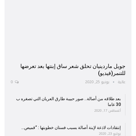
جويل ماردينيان تحلق شعر ساق إبنتها بعد تعرضها
للتنمر(فيديو)
عالية
يونيو 25, 2020
0
بعد طلاقه من أصالة.. صور حبيبة طارق العريان التي تصغره ب
30 عاما
أغسطس 17, 2020
إنتقادات لاذعة لإبنة أصالة بسبب فستان خطوبتها : “قميص…
يوليو 23, 2020