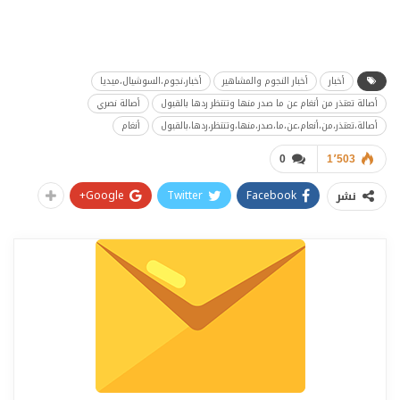
أخبار
أخبار النجوم والمشاهير
أخبار،نجوم،السوشيال،ميديا
أصالة تعتذر من أنغام عن ما صدر منها وتنتظر ردها بالقبول
أصالة نصري
أصالة،تعتذر،من،أنعام،عن،ما،صدر،منها،وتنتظر،ردها،بالقبول
أنغام
0
1٬503
Google+
Twitter
Facebook
نشر