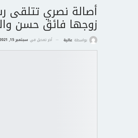
أصالة نصري تتلقى ر
زوجها فائق حسن والج
أخر تعديل في
سبتمبر 15, 2021
بواسطة
عالية