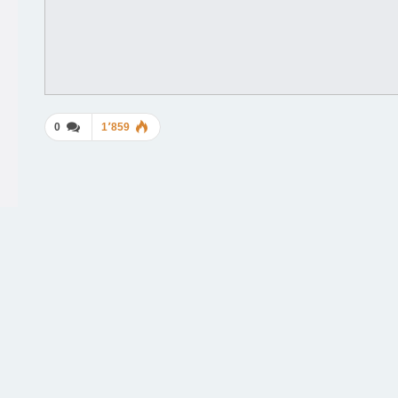
0
1٬859