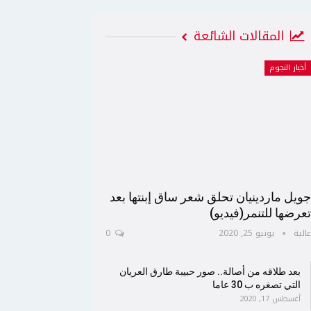
المقالات الشائعة
أخبار النجوم
ويل ماردينيان تحلق شعر ساق إبنتها بعد
عرضها للتنمر(فيديو)
الية
يونيو 25, 2020
0
بعد طلاقه من أصالة.. صور حبيبة طارق العريان
التي تصغره ب 30 عاما
أغسطس 17, 2020