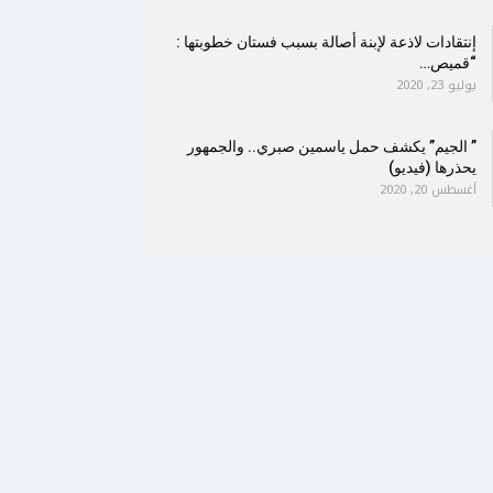
إنتقادات لاذعة لإبنة أصالة بسبب فستان خطوبتها :
“قميص…
يوليو 23, 2020
” الجيم” يكشف حمل ياسمين صبري.. والجمهور
يحذرها (فيديو)
أغسطس 20, 2020