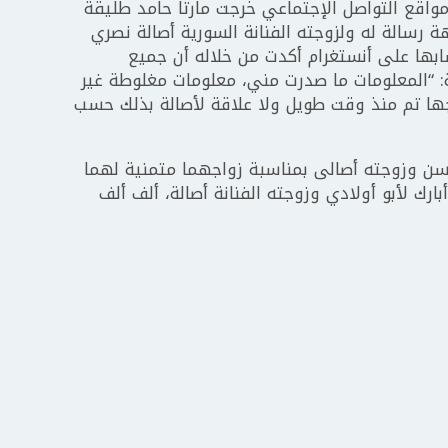
اقع التواصل الإجتماعي خرجت مارتا حامد طليقة
رسالة له ولزوجته الفنانة السورية أصالة نصري
بها على أنستغرام أكدت من خلاله أن جميع
ة: “المعلومات ما صدرت مني، معلومات مغلوطة غير
ها تم منذ وقت طويل ولا علاقة لأصالة بذلك حسب
سن وزوجته أصالى بمناسبة زواجهما متمنية لهما
ارك لأبو أولادي وزوجته الفنانة أصالة، ألف ألف