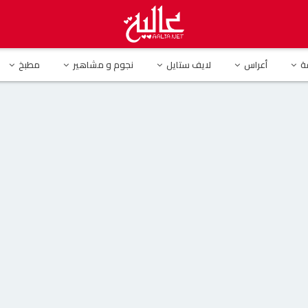
تلقى رسالة مصورة من طليقة زوجها فائق حسن والجمهور يعلق (فيديو )
ة
أعراس
لايف ستايل
نجوم و مشاهير
مطبخ