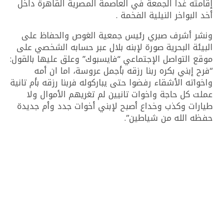
إقامته غدا الجمعة في العاصمة المصرية القاهرة داخل
أخد البواخر النيلية الفخمة .
ونشر أشرف صبري رئيس جمعية الغوص والحفاظ على
البيئة البحرية صورة لإبنه بلال عبر حسابه الشخصي على
موقع التواصل الإجتماعي “فايسبوك” وعلق عليها بالقول:
“فرح إبني بكره ربنا رزقه بأجمل عروسة، اما ان أمه
واخواته الأشقاء رفضوا حتى يباركوله فربنا رزقه بأم تانية
عملت كل حاجة واخوات تانيين لم تغريهم الأموال ولا
طيارات وكذب وخداع أصبح لإبني أخوات جدد وأم جديدة
حفظه الله من شياطين”.