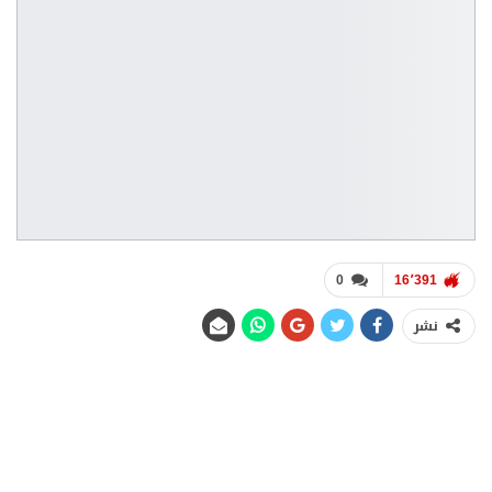
0
16٬391
نشر