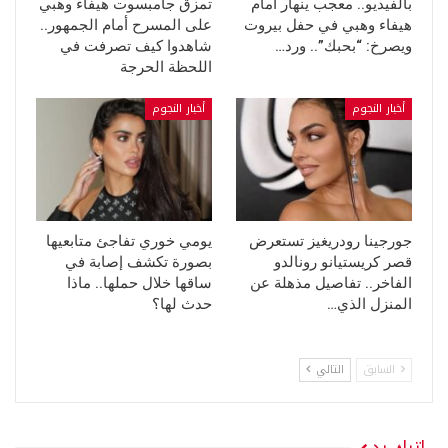
بالفيديو.. معجب ينهار أمام
تمزق جامبسوت هيفاء وهبي
هيفاء وهبي في حفل بيروت
على المسرح أمام الجمهور..
ويصرخ: “بحبك”.. ورد…
شاهدوا كيف تصرفت في
اللحظة الحرجة
أخبار النجوم
أخبار النجوم
جورجينا رودريغيز تستعرض
يومي خوري تفاجئ متابعيها
قصر كريستيانو رونالدو
بصورة تكشف إصابة في
الفاخر.. تفاصيل مذهلة عن
ساقها خلال حملها.. ماذا
المنزل الذي…
حدث لها؟
السابق
التالي
اترك رد