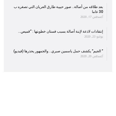
بعد طلاقه من أصالة.. صور حبيبة طارق العريان التي تصغره ب
30 عاما
أغسطس 17, 2020
إنتقادات لاذعة لإبنة أصالة بسبب فستان خطوبتها : “قميص…
يوليو 23, 2020
” الجيم” يكشف حمل ياسمين صبري.. والجمهور يحذرها (فيديو)
أغسطس 20, 2020