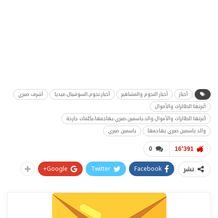
أخبار
أخبار النجوم والمشاهير
أخبار،نجوم،السوشيال،ميديا
أشرف صبري
أغرتها الطائرات والأموال
أغرتها الطائرات والأموال،والد،ياسمين،صبري،يهاجمها،بكلمات جارحة
والد ياسمين صبري يهاجمها
ياسمين صبري
0
16٬391
Google+
Twitter
Facebook
نشر