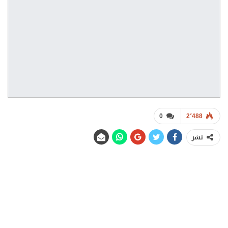
0
2٬488
نشر