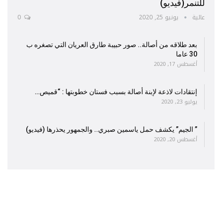
للتنمر(فيديو)
عالية
يونيو 25, 2020
0
بعد طلاقه من أصالة.. صور حبيبة طارق العريان التي تصغره ب
30 عاما
أغسطس 17, 2020
إنتقادات لاذعة لإبنة أصالة بسبب فستان خطوبتها : “قميص…
يوليو 23, 2020
” الجيم” يكشف حمل ياسمين صبري.. والجمهور يحذرها (فيديو)
أغسطس 20, 2020