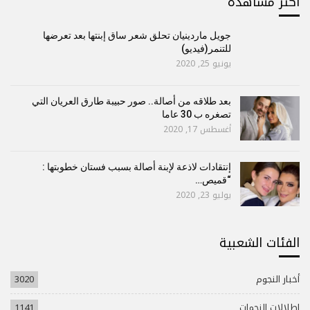
أكتر مشاهدة
جويل ماردينيان تحلق شعر ساق إبنتها بعد تعرضها
للتنمر(فيديو)
يونيو 25, 2020
بعد طلاقه من أصالة.. صور حبيبة طارق العريان التي
تصغره ب 30 عاما
أغسطس 17, 2020
إنتقادات لاذعة لإبنة أصالة بسبب فستان خطوبتها :
“قميص…
يوليو 23, 2020
الفئات الشعبية
أخبار النجوم
3020
إطلالات النجمات
1141