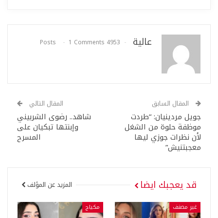
عالية
1 Comments
4953 Posts
المقال السابق
المقال التالي
جويل مردينيان: “طردت
شاهد.. رضوى الشربيني
موظفة حلوة من الشغل
وإبنتها تبكيان على
لأن نظرات جوزي ليها
المسرح
معجبتنيش”
قد يعجبك ايضا
المزيد عن المؤلف
غير مصنف
مكياج