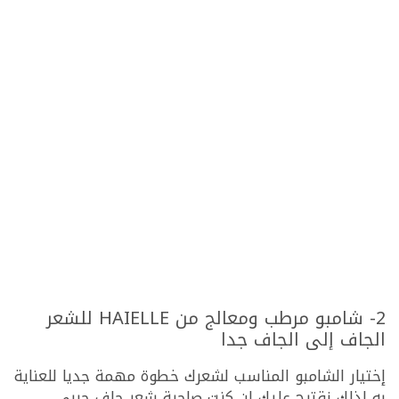
2- شامبو مرطب ومعالج من HAIELLE للشعر
الجاف إلى الجاف جدا
إختيار الشامبو المناسب لشعرك خطوة مهمة جديا للعناية
به لذلك نقترح عليك إن كنت صاحبة شعر جاف جربي