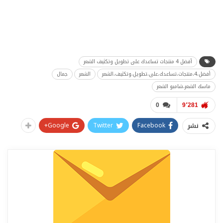
أفضل 4 منتجات تساعدك على تطويل وتكثيف الشعر
أفضل،4،منتجات،تساعدك،على،تطويل،وتكثيف،الشعر
الشعر
جمال
ماسك الشعر،شامبو الشعر
0
9٬281
Google+
Twitter
Facebook
نشر