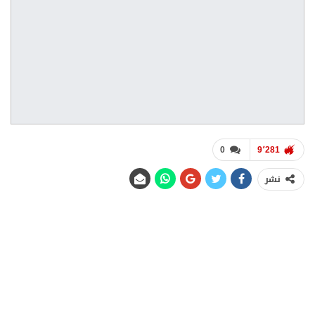
0
9٬281
نشر