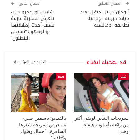
المقال السابق
المقال التالي
أزوجان دينيز يحتفل بعيد
شاهد.. نور عمرو دياب
ميلاد حبيبته الإيرانية
تتعرض لسخرية عارمة
بطريقة رومانسية
بسبب أحدث إطلالاتها
والجمهور: “نسيتي
البنطلون”
قد يعجبك ايضا
المزيد عن المؤلف
شعر
شعر
تسريحات الشعر الويفي أكثر
بالفيديو: ياسمين صبري
من رائعة بأسلوب هيفاء
تستعرض تسريحة شعرها
وهبي
الساحرة.. “جمال وطول
وكثافة “