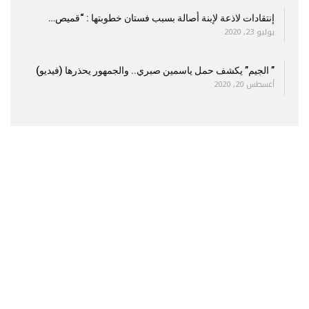
إنتقادات لاذعة لإبنة أصالة بسبب فستان خطوبتها : “قميص…
يوليو 23, 2020
” الجيم” يكشف حمل ياسمين صبري.. والجمهور يحذرها (فيديو)
أغسطس 20, 2020