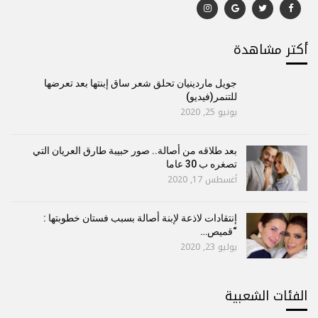
أكتر مشاهدة
جويل ماردينيان تحلق شعر ساق إبنتها بعد تعرضها
للتنمر(فيديو)
يونيو 25, 2020
بعد طلاقه من أصالة.. صور حبيبة طارق العريان التي
تصغره ب 30 عاما
أغسطس 17, 2020
إنتقادات لاذعة لإبنة أصالة بسبب فستان خطوبتها :
“قميص…
يوليو 23, 2020
الفئات الشعبية