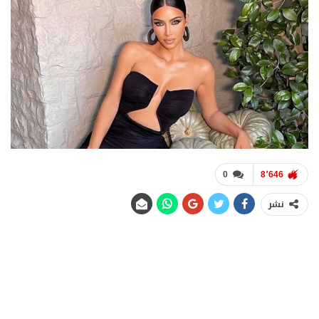
0
8٬646
نشر