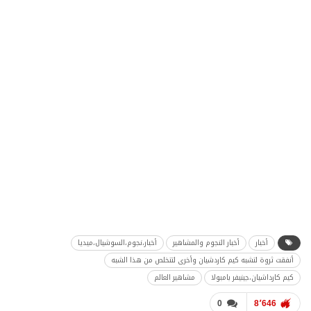
أخبار
أخبار النجوم والمشاهير
أخبار،نجوم،السوشيال،ميديا
أنفقت ثروة لتشبه كيم كاردشيان وأخرى لتتخلص من هذا الشبه
كيم كارداشيان،جينيفر بامبولا
مشاهير العالم
0
8٬646