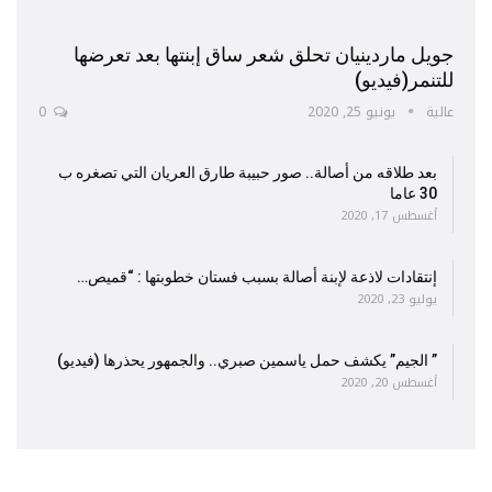
جويل ماردينيان تحلق شعر ساق إبنتها بعد تعرضها
للتنمر(فيديو)
عالية
يونيو 25, 2020
0
بعد طلاقه من أصالة.. صور حبيبة طارق العريان التي تصغره ب
30 عاما
أغسطس 17, 2020
إنتقادات لاذعة لإبنة أصالة بسبب فستان خطوبتها : “قميص…
يوليو 23, 2020
” الجيم” يكشف حمل ياسمين صبري.. والجمهور يحذرها (فيديو)
أغسطس 20, 2020