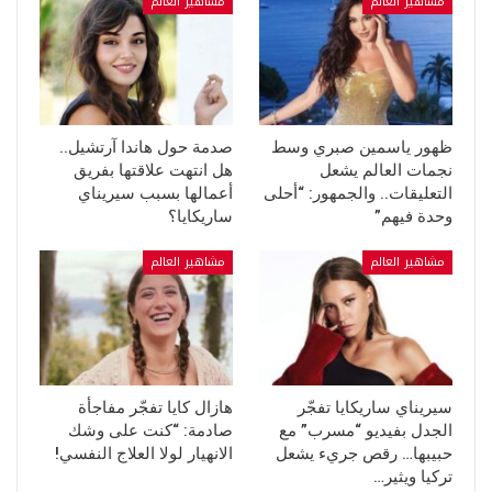
مشاهير العالم
مشاهير العالم
ظهور ياسمين صبري وسط
صدمة حول هاندا آرتشيل..
نجمات العالم يشعل
هل انتهت علاقتها بفريق
التعليقات.. والجمهور: “أحلى
أعمالها بسبب سيريناي
وحدة فيهم”
ساريكايا؟
مشاهير العالم
مشاهير العالم
سيريناي ساريكايا تفجّر
هازال كايا تفجّر مفاجأة
الجدل بفيديو “مسرب” مع
صادمة: “كنت على وشك
حبيبها… رقص جريء يشعل
الانهيار لولا العلاج النفسي!
تركيا ويثير…