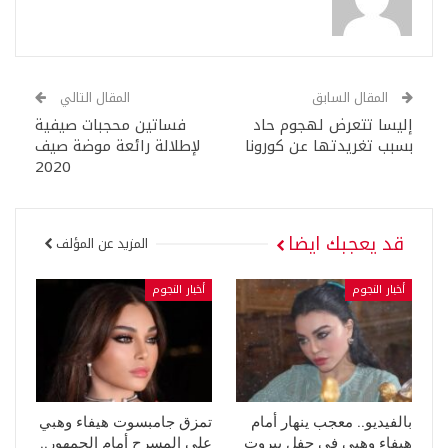
المقال السابق
المقال التالي
إليسا تتعرض لهجوم حاد
فساتين محجبات صيفية
بسبب تغريدتها عن كورونا
لإطلالة رائعة موضة صيف
2020
قد يعجبك ايضا
المزيد عن المؤلف
أخبار النجوم
أخبار النجوم
بالفيديو.. معجب ينهار أمام
تمزق جامبسوت هيفاء وهبي
هيفاء وهبي في حفل بيروت
على المسرح أمام الجمهور..