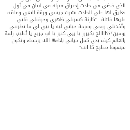
الذي قضى في حادث إحتراق منزله في لبنان في أول
تعليق لها على الحادث نشرت جيسي ورقة النعي وعلقت
عليها قائلة : “كارثة كسرتلي ظهري وحرقتلي قلبي
وأخدتلي روحي وفرحة حياتي ليه يا بيي لي ما نطرتني
يومين؟؟؟اااااخ بكيررر يا بيي كتير يا ابو جريح يا أطيب زلمة
بالعالم كيف بدي كمل حياتي بلاك!!! الله يرحمك وتكون
مبسوط مطرح كا انت”.