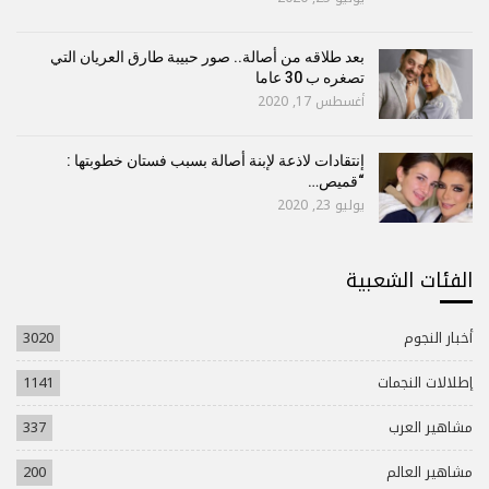
بعد طلاقه من أصالة.. صور حبيبة طارق العريان التي
تصغره ب 30 عاما
أغسطس 17, 2020
إنتقادات لاذعة لإبنة أصالة بسبب فستان خطوبتها :
“قميص…
يوليو 23, 2020
الفئات الشعبية
أخبار النجوم
3020
إطلالات النجمات
1141
مشاهير العرب
337
مشاهير العالم
200