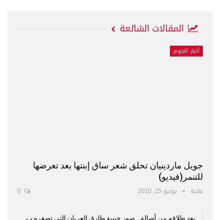
المقالات الشائعة
أخبار النجوم
جويل ماردينيان تحلق شعر ساق إبنتها بعد تعرضها
للتنمر(فيديو)
عالية
يونيو 25, 2020
0
بعد طلاقه من أصالة.. صور حبيبة طارق العريان التي تصغره ب