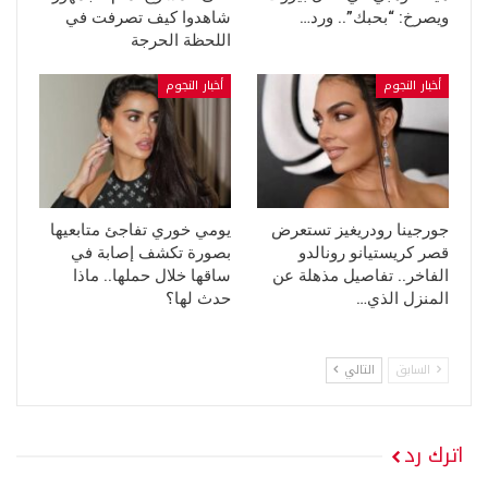
ويصرخ: “بحبك”.. ورد…
شاهدوا كيف تصرفت في
اللحظة الحرجة
أخبار النجوم
أخبار النجوم
جورجينا رودريغيز تستعرض
يومي خوري تفاجئ متابعيها
قصر كريستيانو رونالدو
بصورة تكشف إصابة في
الفاخر.. تفاصيل مذهلة عن
ساقها خلال حملها.. ماذا
المنزل الذي…
حدث لها؟
السابق
التالي
اترك رد