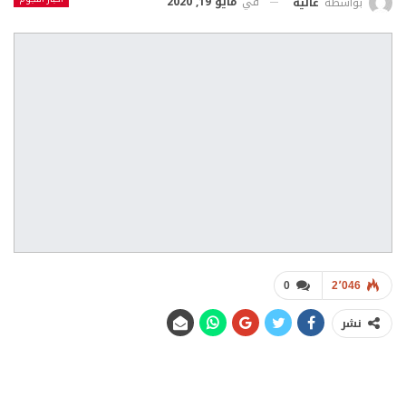
في
مايو 19, 2020
بواسطة
عالية
0
2٬046
نشر