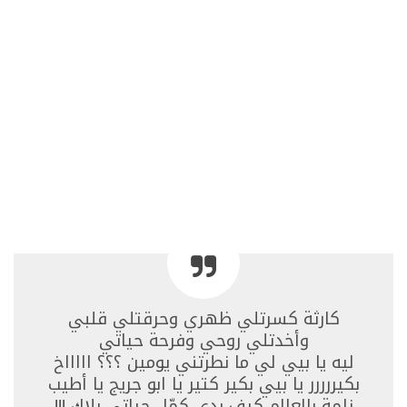
كارثة كسرتلي ظهري وحرقتلي قلبي
وأخدتلي روحي وفرحة حياتي
ليه يا بيي لي ما نطرتني يومين ؟؟؟ اااااخ
بكيررررر يا بيي بكير كتير يا ابو جريج يا أطيب
زلمة بالعالم كيف بدي كمّل حياتي بلاك !!!