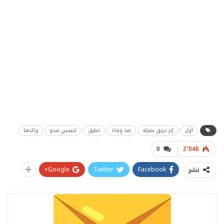
أول
إثر حريق بمنزله
بعد وفاة
تعليق
لجيسي عبدو
والدها
0
2٬046
Google+
Twitter
Facebook
نشر