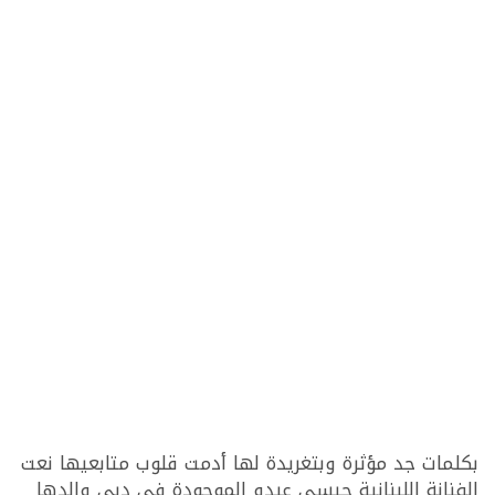
بكلمات جد مؤثرة وبتغريدة لها أدمت قلوب متابعيها نعت
الفنانة اللبنانية جيسي عبدو الموجودة في دبي والدها