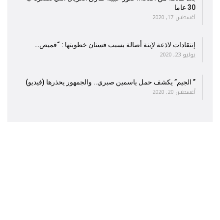
30 عاما
أغسطس 17, 2020
إنتقادات لاذعة لإبنة أصالة بسبب فستان خطوبتها : “قميص…
يوليو 23, 2020
” الجيم” يكشف حمل ياسمين صبري.. والجمهور يحذرها (فيديو)
أغسطس 20, 2020