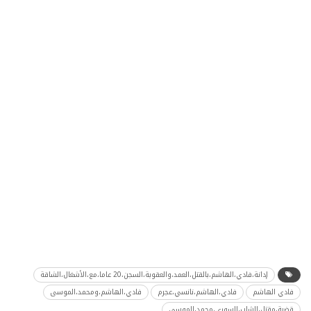
إدانة،فادي،الهاشم،بالقتل،العمد،والعقوبة،السجن،20 عاما،مع،الأشغال،الشاقة
فادي الهاشم
فادي،الهاشم،نانسي،عجرم
فادي،الهاشم،ومحمد،الموسى
قضية،مقتل،الشاب،السوري،محمد،الموسى