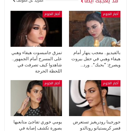
قد يعجبك ايضا
المزيد عن المؤلف
أخبار النجوم
أخبار النجوم
بالفيديو.. معجب ينهار أمام
تمزق جامبسوت هيفاء وهبي
هيفاء وهبي في حفل بيروت
على المسرح أمام الجمهور..
ويصرخ: “بحبك”.. ورد…
شاهدوا كيف تصرفت في
اللحظة الحرجة
أخبار النجوم
أخبار النجوم
جورجينا رودريغيز تستعرض
يومي خوري تفاجئ متابعيها
قصر كريستيانو رونالدو
بصورة تكشف إصابة في