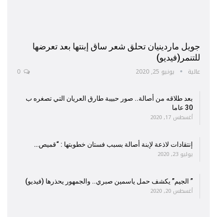
جويل ماردينيان تحلق شعر ساق إبنتها بعد تعرضها
للتنمر(فيديو)
عالية
يونيو 25, 2020
0
بعد طلاقه من أصالة.. صور حبيبة طارق العريان التي تصغره ب
30 عاما
أغسطس 17, 2020
إنتقادات لاذعة لإبنة أصالة بسبب فستان خطوبتها : “قميص…
يوليو 23, 2020
” الجيم” يكشف حمل ياسمين صبري.. والجمهور يحذرها (فيديو)
أغسطس 20, 2020