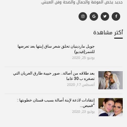
جديد يخص الموضة والجمال والصحة وفن العيش.
أكتر مشاهدة
جويل ماردينيان تحلق شعر ساق إبنتها بعد تعرضها
للتنمر(فيديو)
يونيو 25, 2020
بعد طلاقه من أصالة.. صور حبيبة طارق العريان التي
تصغره ب 30 عاما
أغسطس 17, 2020
إنتقادات لاذعة لإبنة أصالة بسبب فستان خطوبتها :
“قميص…
يوليو 23, 2020