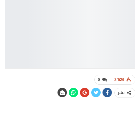
0
2٬526
نشر