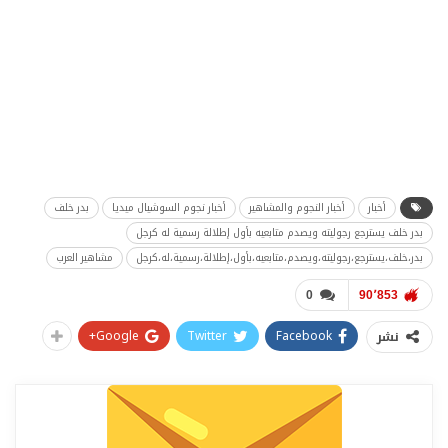
أخبار
أخبار النجوم والمشاهير
أخبار نجوم السوشيال ميديا
بدر خلف
بدر خلف يسترجع رجوليته ويصدم متابعيه بأول إطلالة رسمية له كرجل
بدر،خلف،يسترجع،رجوليته،ويصدم،متابعيه،بأول،إطلالة،رسمية،له،كرجل
مشاهير العرب
0
90٬853
Google+
Twitter
Facebook
نشر