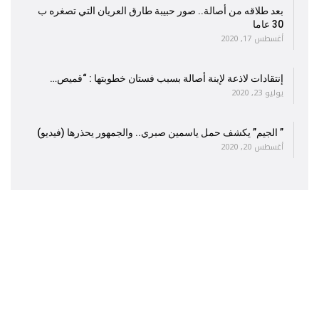
بعد طلاقه من أصالة.. صور حبيبة طارق العريان التي تصغره ب
30 عاما
أغسطس 17, 2020
إنتقادات لاذعة لإبنة أصالة بسبب فستان خطوبتها : “قميص…
يوليو 23, 2020
” الجيم” يكشف حمل ياسمين صبري.. والجمهور يحذرها (فيديو)
أغسطس 20, 2020