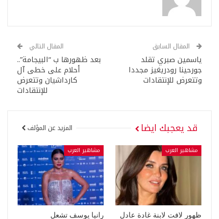
المقال السابق
المقال التالي
ياسمين صبري تقلد
بعد ظهورها ب “البيجامة”..
جورحينا رودريغيز مجددا
أحلام على خطى آل
وتتعرض للإنتقادات
كارداشيان وتتعرض
للإنتقادات
قد يعجبك ايضا
المزيد عن المؤلف
مشاهير العرب
مشاهير العرب
ظهور لافت لابنة غادة عادل
رانيا يوسف تشعل