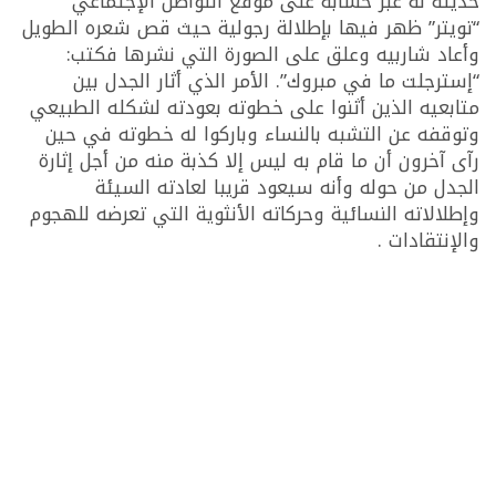
حديثة له عبر حسابه على موقع التواصل الإجتماعي
“تويتر” ظهر فيها بإطلالة رجولية حيث قص شعره الطويل
وأعاد شاربيه وعلق على الصورة التي نشرها فكتب:
“إسترجلت ما في مبروك”. الأمر الذي أثار الجدل بين
متابعيه الذين أثنوا على خطوته بعودته لشكله الطبيعي
وتوقفه عن التشبه بالنساء وباركوا له خطوته في حين
رآى آخرون أن ما قام به ليس إلا كذبة منه من أجل إثارة
الجدل من حوله وأنه سيعود قريبا لعادته السيئة
وإطلالاته النسائية وحركاته الأنثوية التي تعرضه للهجوم
والإنتقادات .