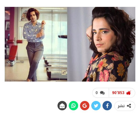
0
90٬853
نشر