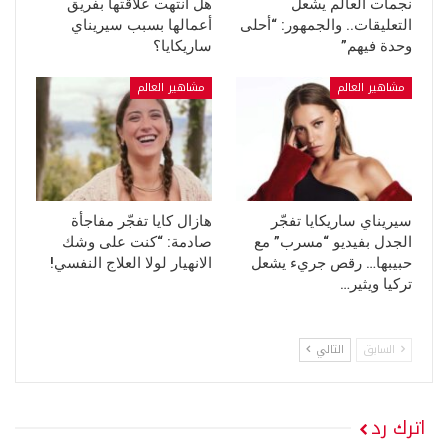
نجمات العالم يشعل
هل انتهت علاقتها بفريق
التعليقات.. والجمهور: “أحلى
أعمالها بسبب سيريناي
وحدة فيهم”
ساريكايا؟
مشاهير العالم
مشاهير العالم
سيريناي ساريكايا تفجّر
هازال كايا تفجّر مفاجأة
الجدل بفيديو “مسرب” مع
صادمة: “كنت على وشك
حبيبها… رقص جريء يشعل
الانهيار لولا العلاج النفسي!
تركيا ويثير…
السابق
التالي
اترك رد