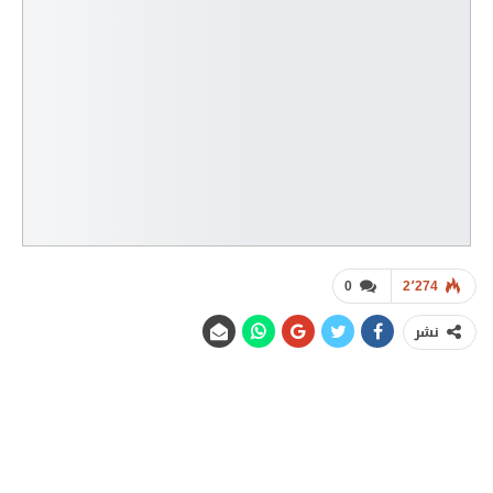
0
2٬274
نشر