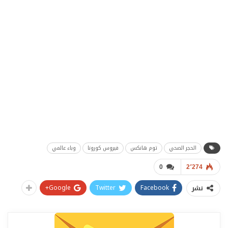
الحجر الصحي
توم هانكس
فيروس كورونا
وباء عالمي
0
2٬274
Google+
Twitter
Facebook
نشر