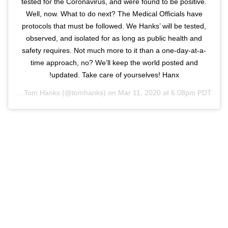
tested for the Coronavirus, and were found to be positive.
Well, now. What to do next? The Medical Officials have
protocols that must be followed. We Hanks’ will be tested,
observed, and isolated for as long as public health and
safety requires. Not much more to it than a one-day-at-a-
time approach, no? We’ll keep the world posted and
updated. Take care of yourselves! Hanx!
ared by
Tom Hanks
(@tomhanks) on
Mar 11, 2020 at 6:08pm PDT