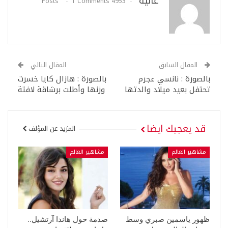
عالية
1 Comments
4953 Posts
المقال السابق
المقال التالي
بالصورة : نانسي عجرم
بالصورة : هازال كايا خسرت
تحتفل بعيد ميلاد والدتها
وزنها وأطلت برشاقة لافتة
قد يعجبك ايضا
المزيد عن المؤلف
مشاهير العالم
مشاهير العالم
ظهور ياسمين صبري وسط
صدمة حول هاندا آرتشيل..