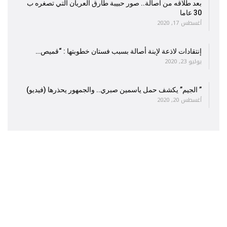
بعد طلاقه من أصالة.. صور حبيبة طارق العريان التي تصغره ب
30 عاما
أغسطس 17, 2020
إنتقادات لاذعة لإبنة أصالة بسبب فستان خطوبتها : “قميص…
يوليو 23, 2020
” الجيم” يكشف حمل ياسمين صبري.. والجمهور يحذرها (فيديو)
أغسطس 20, 2020