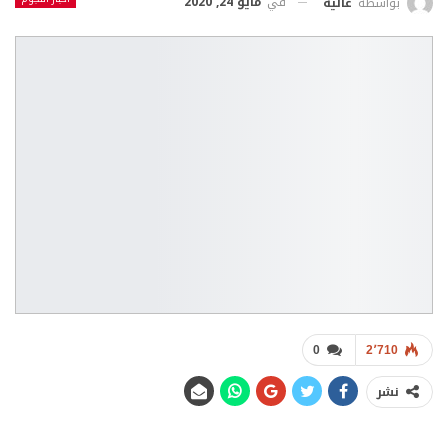
في
مايو 24, 2020
بواسطة
عالية
0
2٬710
نشر