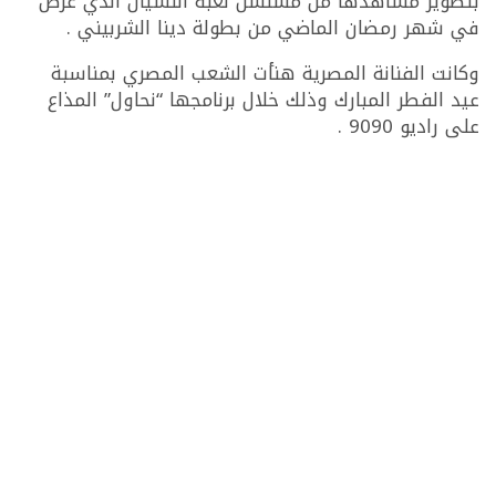
بتصوير مشاهدها من مسلسل لعبة النسيان الذي عرض
في شهر رمضان الماضي من بطولة دينا الشربيني .
وكانت الفنانة المصرية هنأت الشعب المصري بمناسبة
عيد الفطر المبارك وذلك خلال برنامجها “نحاول” المذاع
على راديو 9090 .