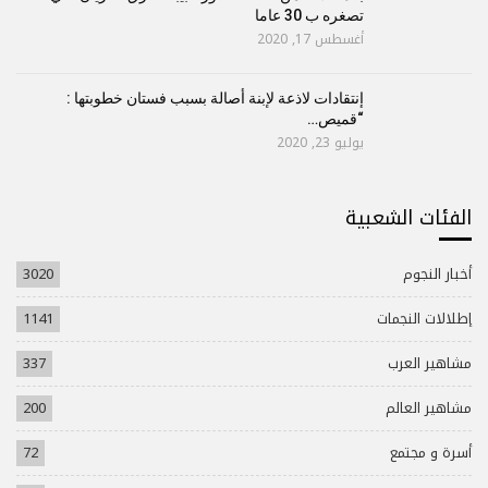
تصغره ب 30 عاما
أغسطس 17, 2020
إنتقادات لاذعة لإبنة أصالة بسبب فستان خطوبتها :
“قميص…
يوليو 23, 2020
الفئات الشعبية
أخبار النجوم
3020
إطلالات النجمات
1141
مشاهير العرب
337
مشاهير العالم
200
أسرة و مجتمع
72