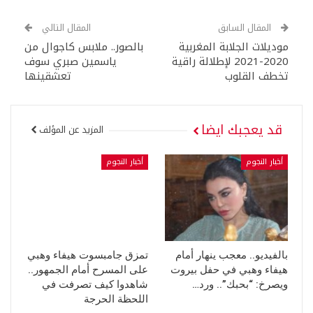
المقال السابق
المقال التالي
موديلات الجلابة المغربية
بالصور.. ملابس كاجوال من
2020-2021 لإطلالة راقية
ياسمين صبري سوف
تخطف القلوب
تعشقينها
قد يعجبك ايضا
المزيد عن المؤلف
أخبار النجوم
أخبار النجوم
بالفيديو.. معجب ينهار أمام
تمزق جامبسوت هيفاء وهبي
هيفاء وهبي في حفل بيروت
على المسرح أمام الجمهور..
ويصرخ: “بحبك”.. ورد…
شاهدوا كيف تصرفت في
اللحظة الحرجة