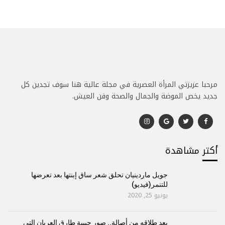
مرحبا عزيزتي المرأة العصرية في مجلة عالية هنا سوف تجدين كل
جديد يخص الموضة والجمال والصحة وفن العيش.
أكتر مشاهدة
جويل ماردينيان تحلق شعر ساق إبنتها بعد تعرضها
للتنمر(فيديو)
يونيو 25, 2020
بعد طلاقه من أصالة.. صور حبيبة طارق العريان التي