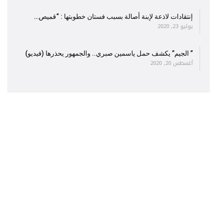
إنتقادات لاذعة لإبنة أصالة بسبب فستان خطوبتها : “قميص…
يوليو 23, 2020
” الجيم” يكشف حمل ياسمين صبري.. والجمهور يحذرها (فيديو)
أغسطس 20, 2020