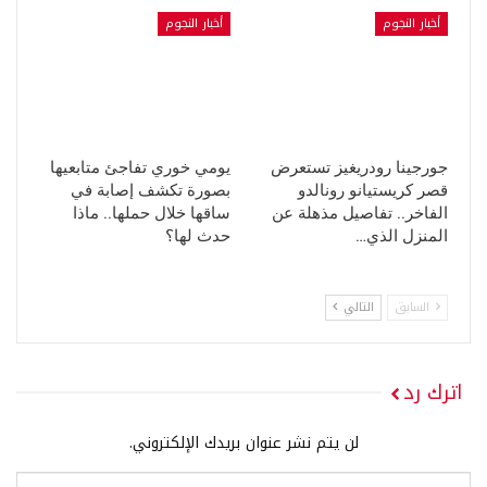
أخبار النجوم
أخبار النجوم
جورجينا رودريغيز تستعرض
يومي خوري تفاجئ متابعيها
قصر كريستيانو رونالدو
بصورة تكشف إصابة في
الفاخر.. تفاصيل مذهلة عن
ساقها خلال حملها.. ماذا
المنزل الذي…
حدث لها؟
السابق
التالي
اترك رد
لن يتم نشر عنوان بريدك الإلكتروني.