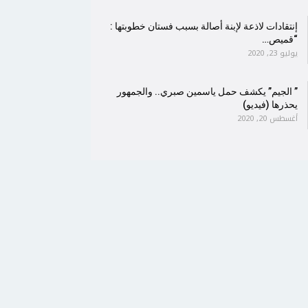
إنتقادات لاذعة لإبنة أصالة بسبب فستان خطوبتها :
“قميص…
يوليو 23, 2020
” الجيم” يكشف حمل ياسمين صبري.. والجمهور
يحذرها (فيديو)
أغسطس 20, 2020