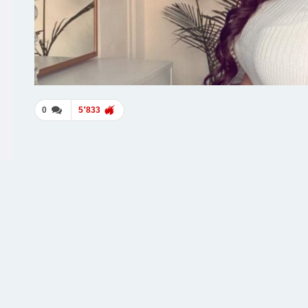
0
5٬833