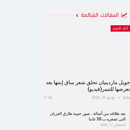
المقالات الشائعة
أخبار النجوم
ويل ماردينيان تحلق شعر ساق إبنتها بعد
عرضها للتنمر(فيديو)
الية
يونيو 25, 2020
0
بعد طلاقه من أصالة.. صور حبيبة طارق العريان
التي تصغره ب 30 عاما
أغسطس 17, 2020