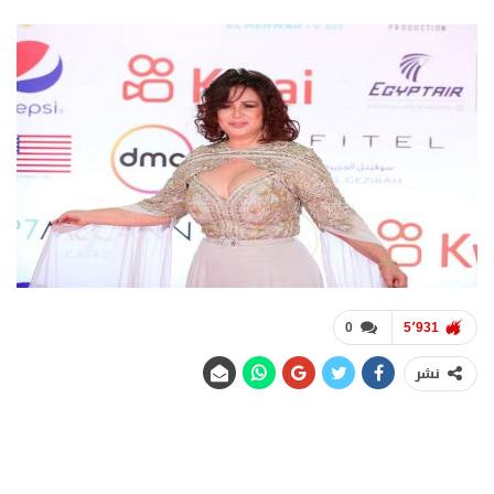
0
5٬931
نشر