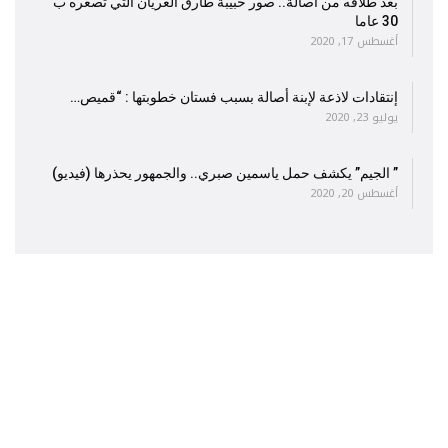
بعد طلاقه من أصالة.. صور حبيبة طارق العريان التي تصغره ب
30 عاما
أغسطس 17, 2020
إنتقادات لاذعة لإبنة أصالة بسبب فستان خطوبتها : “قميص…
يوليو 23, 2020
” الجيم” يكشف حمل ياسمين صبري.. والجمهور يحذرها (فيديو)
أغسطس 20, 2020