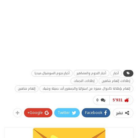
أخبار
أخبار النجوم والمشاهير
أخبار،نجوم،السوشيال،ميديا
إطلالات إلهام شاهين
إطلالات النجمات
إلهام بإطلالة كاجوال مميزة من استراليا والجمهور،أنت جميلة وشيك
إلهام شاهين
0
5٬931
Google+
Twitter
Facebook
نشر