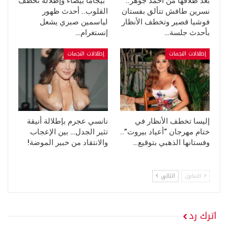
بعد طلاقها من أحمد جوهر..
“بيجاما بيضاء وإطلالة تخطف
نسرين طافش تتألق بفستان
القلوب.. أحدث ظهور
فوشيا قصير وتخطف الأنظار
لياسمين صبري يشعل
بأحدث جلسة…
إنستغرام…
إطلالات النجمات
إطلالات النجمات
إليسا تخطف الأنظار في
نانسي عجرم بإطلالة أنيقة
ختام مهرجان “أعياد بيروت”..
تثير الجدل… بين الإعجاب
وفستانها الذهبي بتوقيع…
والانتقاد من خبير الموضة!
السابق
التالي
اترك رد