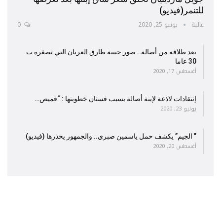
للتنمر(فيديو)
عالية
يونيو 25, 2020
0
بعد طلاقه من أصالة.. صور حبيبة طارق العريان التي تصغره ب
30 عاما
أغسطس 17, 2020
إنتقادات لاذعة لإبنة أصالة بسبب فستان خطوبتها : “قميص…
يوليو 23, 2020
” الجيم” يكشف حمل ياسمين صبري.. والجمهور يحذرها (فيديو)
أغسطس 20, 2020