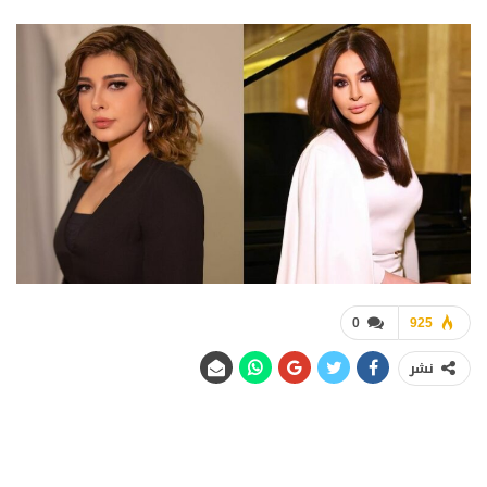
0
925
نشر