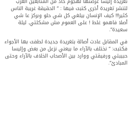
تغريدة إليسا عرضتها لهجوم حاد من المتابعين العرب
لتنشر تغريدة أخرى كتبت فيها : ” الحقيقة غريبة الناس
كثير!!! كيف الإنسان بيلغي كل شي حلو وبركز عا شي
أصلا فاهمو غلط ! على العموم مش مشكلتي. ليلة
سعيدة”.
في المقابل عادت أصالة بتغريدة جديدة لطفت بها الأجواء
فكتبت: ” نختلف بالآراء ما بيعني نزعل من بعض وإليسا
حبيبتي ورفيقتي ووارد بين الأصحاب الخلاف بالآراء وحتى
المبادئ”.