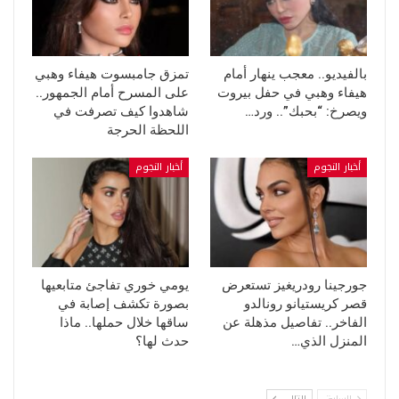
بالفيديو.. معجب ينهار أمام
تمزق جامبسوت هيفاء وهبي
هيفاء وهبي في حفل بيروت
على المسرح أمام الجمهور..
ويصرخ: “بحبك”.. ورد…
شاهدوا كيف تصرفت في
اللحظة الحرجة
أخبار النجوم
أخبار النجوم
جورجينا رودريغيز تستعرض
يومي خوري تفاجئ متابعيها
قصر كريستيانو رونالدو
بصورة تكشف إصابة في
الفاخر.. تفاصيل مذهلة عن
ساقها خلال حملها.. ماذا
المنزل الذي…
حدث لها؟