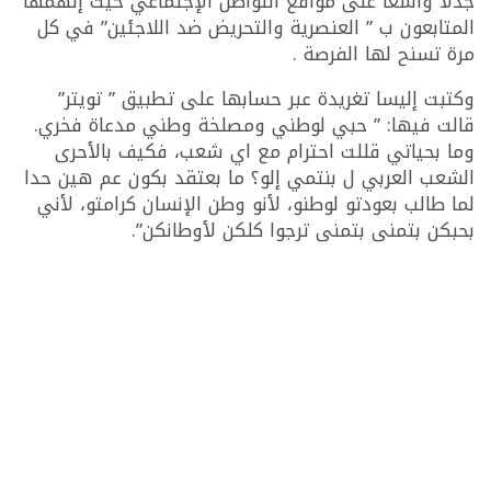
جدلا واسعا على مواقع التواصل الإجتماعي حيث إتهمها
المتابعون ب ” العنصرية والتحريض ضد اللاجئين” في كل
مرة تسنح لها الفرصة .
وكتبت إليسا تغريدة عبر حسابها على تطبيق ” تويتر”
قالت فيها: ” حبي لوطني ومصلخة وطني مدعاة فخري.
وما بحياتي قللت احترام مع اي شعب، فكيف بالأحرى
الشعب العربي ل بنتمي إلو؟ ما بعتقد بكون عم هين حدا
لما طالب بعودتو لوطنو، لأنو وطن الإنسان كرامتو، لأني
بحبكن بتمنى بتمنى ترجوا كلكن لأوطانكن”.