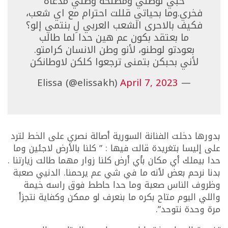
حبي لوطني ومصلحة وطني مدعاة
فخري.وما بحياتي قللت احترام مع اي شعب،
فكيف بالاحرى الشعب العربي لِ بنتمي إلو؟
ما بعتقد بكون عم هين حدا لما طالب
بعودتو لوطنو، لأنو وطن الانسان كرامتو.
لأني بحبكن بتمنى ترجعوا كلكن لاوطانكن
April 7, 2023
— Elissa (@elissakh)
بدورها دخلت الفنانة السورية أصالة نصري على الخط لترد
على إليسا بتغريدة قالت فيها : ” كلنا بالأرض لاجئين وما
حدا بيملك أي مكان بأي أرض كلنا زوار مهما طالت زيارتنا .
بدنا نرحم بعض لأنه ما في شي عم يرحمنا. الدنيي صعبة
وظروف الناس صعبة وما حدا حاطط فوق راسه خيمة
واللي اليوم متاح بكره ما بنعرف لو ممكن وكفاية نتجزأ
مرة وحدة نتوحد”.