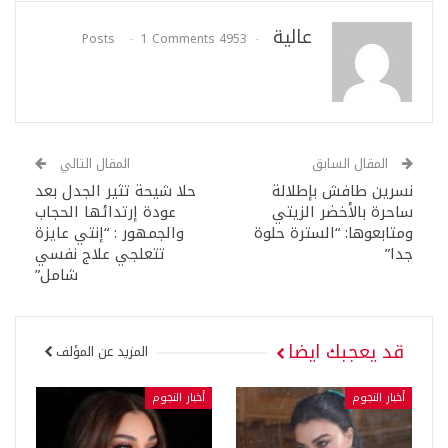
عالية
1 Comments
4953 Posts
المقال السابق
المقال التالي
نسرين طافش بإطلالة
حلا شيحة تثير الجدل بعد
ساحرة بالأخضر الزيتي
عودة إرتدائها الحجاب
ومتابعوها: “السترة حلوة
والجمهور : “إنتي عايزة
جدا”
تتعلجي علاج نفسي
شامل”
قد يعجبك ايضا
المزيد عن المؤلف
أخبار النجوم
أخبار النجوم