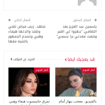
المقال السابق
المقال التالي
ياسمين عبد العزيز بعد
شاهد.. زينب فياض تغني
التعافي: “جهزوا لي القبر
وتقلد والدتها هيفاء
وشفت معدتي برا جسمي”
وهبي وتصدم الجمهور
بالشبه معها
قد يعجبك ايضا
المزيد عن المؤلف
أخبار النجوم
أخبار النجوم
بالفيديو.. معجب ينهار أمام
تمزق جامبسوت هيفاء وهبي