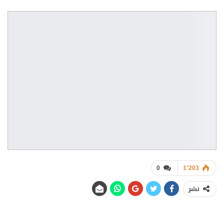
0
1٬203
نشر