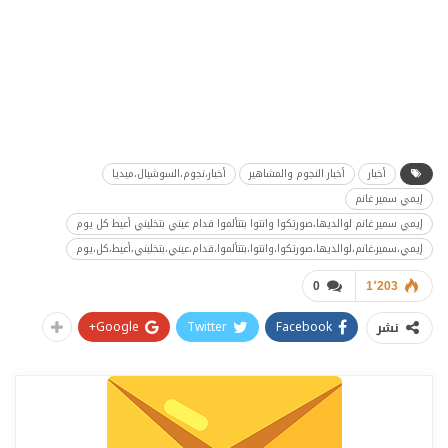
أخبار
أخبار النجوم والمشاهير
أخبار،نجوم،السوشيال،ميديا
إيمي سمير غانم
إيمي سمير غانم لوالديها،صورتكوا وانتوا بتتألموا قدام عيني بتخليني أعيط كل يوم
إيمي،سمير،غانم،لوالديها،صورتكوا،وانتوا،بتتألموا،قدام،عيني،بتخليني،أعيط،كل،يوم
0
1٬203
Google+
Twitter
Facebook
نشر