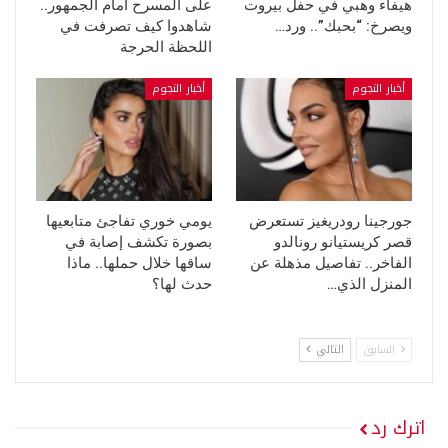
هيفاء وهبي في حفل بيروت
على المسرح أمام الجمهور..
ويصرخ: “بحبك”.. ورد…
شاهدوا كيف تصرفت في
اللحظة الحرجة
أخبار النجوم
أخبار النجوم
جورجينا رودريغيز تستعرض
يومي خوري تفاجئ متابعيها
قصر كريستيانو رونالدو
بصورة تكشف إصابة في
الفاخر.. تفاصيل مذهلة عن
ساقها خلال حملها.. ماذا
المنزل الذي…
حدث لها؟
السابق
التالي
اترك رد