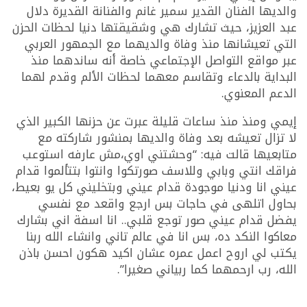
والديها الفنان القدير سمير غانم والفنانة القديرة دلال
عبد العزيز، حيث تشارك هي وشقيقتها دنيا لحظات الحزن
التي تعيشانها منذ وفاة والديهما مع الجمهور العربي
عبر مواقع التواصل الإجتماعي خاصة أنه ساندهما منذ
البداية بالدعاء وتقاسم معهما لحظات الألم وقدم لهما
الدعم المعنوي.
إيمي ومنذ منذ ساعات قليلة عبرت عن حزنها الكبير الذي
لا تزال تعيشه بعد وفاة والديها بمنشور شاركته مع
متابعيها قالت فيه: “وحشتني اوي،مش عارفه استوعب
فراقك انتي وبابي وللاسف صورتكوا وانتوا بتتألموا قدام
عيني انا ودنيا موجودة قدام عيني وبتخليني كل يو بعيط،
بحاول اتلهى في حاجات بس ارجع واقعد مع نفسي
يفضل قدام عيني صور توجع قلبي.. انا اسفة اني بشارك
معاكوا النكد ده، بس انا في عالم تاني وانشاء الله ربنا
يكتب لي اروح اعمل عمره عشان اكيد هكون احسن باذن
الله، رب ارحمهما كما ربياني صغيرا”.