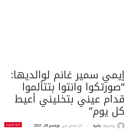
إيمي سمير غانم لوالديها:
“صورتكوا وانتوا بتتألموا
قدام عيني بتخليني أعيط
كل يوم”
أخبار النجوم
أخر تعديل في
نوفمبر 28, 2021
بواسطة
عالية