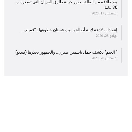
بعد طلاقه من أصالة.. صور حبيبة طارق العريان التي تصغره ب
30 عاما
أغسطس 17, 2020
إنتقادات لاذعة لإبنة أصالة بسبب فستان خطوبتها : “قميص…
يوليو 23, 2020
” الجيم” يكشف حمل ياسمين صبري.. والجمهور يحذرها (فيديو)
أغسطس 20, 2020