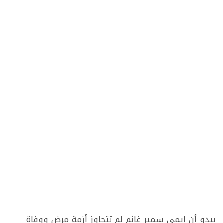
يبدو أن إيمي سمير غانم لم تتجاوز أزمة مرض ووفاة