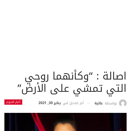
اصالة : “وكأنهما روحي
التي تمشي على الأرض”
أخبار النجوم
أخر تعديل في
يناير 30, 2021
بواسطة
عالية