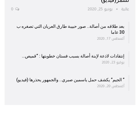
عالية
يونيو 25, 2020
0
بعد طلاقه من أصالة.. صور حبيبة طارق العريان التي تصغره ب
30 عاما
أغسطس 17, 2020
إنتقادات لاذعة لإبنة أصالة بسبب فستان خطوبتها : “قميص…
يوليو 23, 2020
” الجيم” يكشف حمل ياسمين صبري.. والجمهور يحذرها (فيديو)
أغسطس 20, 2020