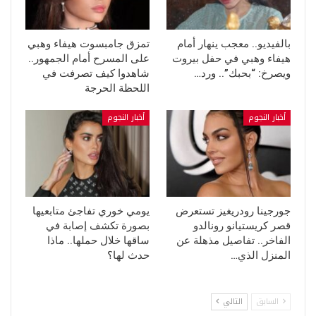
بالفيديو.. معجب ينهار أمام
تمزق جامبسوت هيفاء وهبي
هيفاء وهبي في حفل بيروت
على المسرح أمام الجمهور..
ويصرخ: “بحبك”.. ورد…
شاهدوا كيف تصرفت في
اللحظة الحرجة
أخبار النجوم
أخبار النجوم
جورجينا رودريغيز تستعرض
يومي خوري تفاجئ متابعيها
قصر كريستيانو رونالدو
بصورة تكشف إصابة في
الفاخر.. تفاصيل مذهلة عن
ساقها خلال حملها.. ماذا
المنزل الذي…
حدث لها؟
السابق
التالي