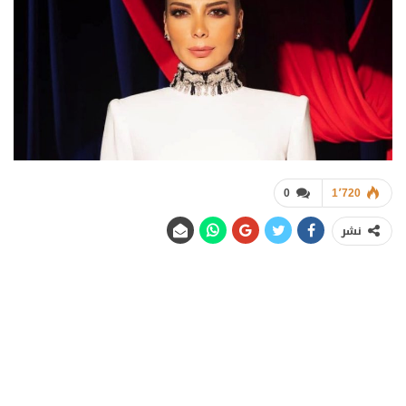
0
1٬720
نشر