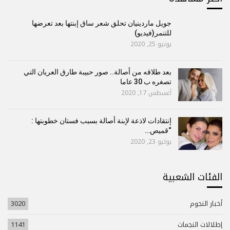
جويل ماردينيان تحلق شعر ساق إبنتها بعد تعرضها
للتنمر(فيديو)
يونيو 25, 2020
بعد طلاقه من أصالة.. صور حبيبة طارق العريان التي
تصغره ب 30 عاما
أغسطس 17, 2020
إنتقادات لاذعة لإبنة أصالة بسبب فستان خطوبتها :
“قميص…
يوليو 23, 2020
الفئات الشعبية
أخبار النجوم
3020
إطلالات النجمات
1141