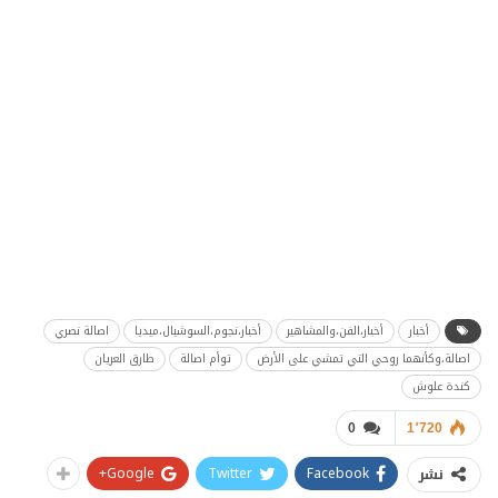
أخبار
أخبار،الفن،والمشاهير
أخبار،نجوم،السوشيال،ميديا
اصالة نصري
اصالة،وكأنهما روحي التي تمشي على الأرض
توأم اصالة
طارق العريان
كندة علوش
0
1٬720
Google+
Twitter
Facebook
نشر