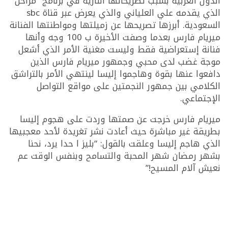
الدول العربية بسبب تصريحاتها النارية في برنامج “مراحل”
الذي يقدمه علي العلياني والذي يعرض عبر قناة sbc
السعودية. أبرزها تصريحها عن زميلتها ومواطنتها الفنانة
ميريام فارس بعدما وصفت الأخيرة ب 100 وجه وأنها
فنانة إستعراضية فقط وليست مغنية الأمر الذي أشعل
موجة غضب لدى محبي وجمهور ميريام فارس الذين
دافعوا عنها بقوة وهاجموا إليسا لينتهي الأمر بالتراشق
الكلامي بين جمهور النجمتين على مواقع التواصل
الإجتماعي.
ميريام فارس خرجت عن صمتها وردت على هجوم إليسا
بطريقة غير مباشرة حيث أعادت نشر تغريدة لأحد معجبيها
الذي هاجم إليسا وعلقت بالقول: “بليز ا حدا يرد، نحنا
بشهر رمضان شهر المحبة والتسامح وبنفس الوقت عم
نعيش آلام المسيح!”