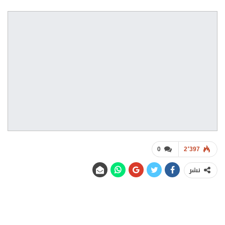
0
2٬397
نشر