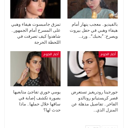
بالفيديو.. معجب ينهار أمام
تمزق جامبسوت هيفاء وهبي
هيفاء وهبي في حفل بيروت
على المسرح أمام الجمهور..
ويصرخ: “بحبك”.. ورد…
شاهدوا كيف تصرفت في
اللحظة الحرجة
أخبار النجوم
أخبار النجوم
جورجينا رودريغيز تستعرض
يومي خوري تفاجئ متابعيها
قصر كريستيانو رونالدو
بصورة تكشف إصابة في
الفاخر.. تفاصيل مذهلة عن
ساقها خلال حملها.. ماذا
المنزل الذي…
حدث لها؟