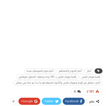
أخبار
أخبار النجوم والمشاهير
أخبار،نجوم،السوشيال،ميديا
إليسا،ميريام فارس
إليسا،ميريام فارس ب 100 وجه وعمليات التجميل شوهتني
الحرب تشتعل بين إليسا وميريام فارس والأخيرة لمحبيها،بليز ما حدا يرد إحنا في رمضان
0
2٬397
Google+
Twitter
Facebook
نشر