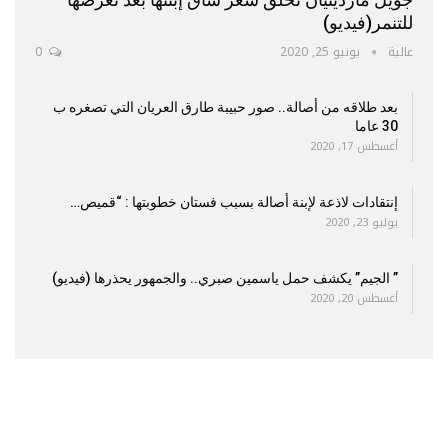
للتنمر(فيديو)
عالية
يونيو 25, 2020
0
بعد طلاقه من أصالة.. صور حبيبة طارق العريان التي تصغره ب
30 عاما
أغسطس 17, 2020
إنتقادات لاذعة لإبنة أصالة بسبب فستان خطوبتها : “قميص…
يوليو 23, 2020
” الجيم” يكشف حمل ياسمين صبري.. والجمهور يحذرها (فيديو)
أغسطس 20, 2020