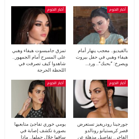
أخبار النجوم
أخبار النجوم
بالفيديو.. معجب ينهار أمام
تمزق جامبسوت هيفاء وهبي
هيفاء وهبي في حفل بيروت
على المسرح أمام الجمهور..
ويصرخ: “بحبك”.. ورد…
شاهدوا كيف تصرفت في
اللحظة الحرجة
أخبار النجوم
أخبار النجوم
جورجينا رودريغيز تستعرض
يومي خوري تفاجئ متابعيها
قصر كريستيانو رونالدو
بصورة تكشف إصابة في
الفاخر.. تفاصيل مذهلة عن
ساقها خلال حملها.. ماذا