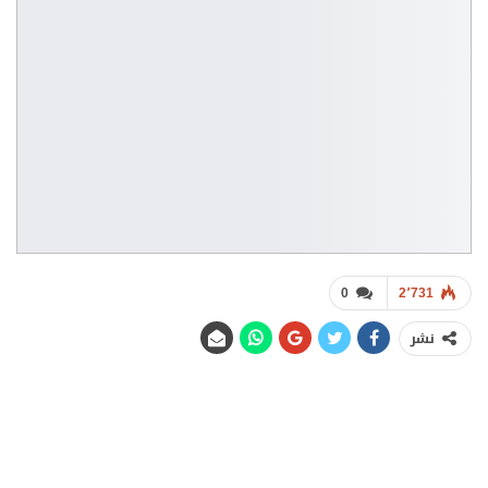
0
2٬731
نشر