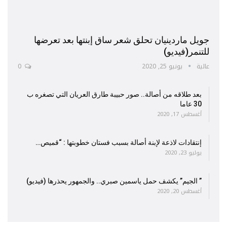
جويل ماردينيان تحلق شعر ساق إبنتها بعد تعرضها
للتنمر(فيديو)
عالية
يونيو 25, 2020
0
بعد طلاقه من أصالة.. صور حبيبة طارق العريان التي تصغره ب
30 عاما
أغسطس 17, 2020
إنتقادات لاذعة لإبنة أصالة بسبب فستان خطوبتها : “قميص…
يوليو 23, 2020
” الجيم” يكشف حمل ياسمين صبري.. والجمهور يحذرها (فيديو)
أغسطس 20, 2020