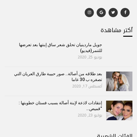
أكتر مشاهدة
جويل ماردينيان تحلق شعر ساق إبنتها بعد تعرضها
للتنمر(فيديو)
يونيو 25, 2020
بعد طلاقه من أصالة.. صور حبيبة طارق العريان التي
تصغره ب 30 عاما
أغسطس 17, 2020
إنتقادات لاذعة لإبنة أصالة بسبب فستان خطوبتها :
“قميص…
يوليو 23, 2020
الفئات الشعبية